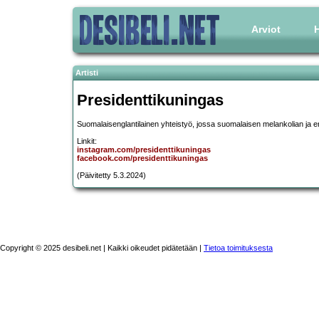
Arviot
H
Artisti
Presidenttikuningas
Suomalaisenglantilainen yhteistyö, jossa suomalaisen melankolian ja en
Linkit:
instagram.com/presidenttikuningas
facebook.com/presidenttikuningas
(Päivitetty 5.3.2024)
Copyright © 2025 desibeli.net | Kaikki oikeudet pidätetään |
Tietoa toimituksesta