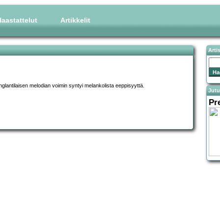
aastattelut
Artikkelit
Arti
glantilaisen melodian voimin syntyi melankolista eeppisyyttä.
Jutu
Pr