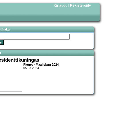
Kirjaudu
Rekisteröidy
|
stihaku
t
esidenttikuningas
Pienet - Maaliskuu 2024
05.03.2024