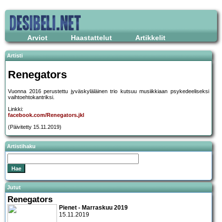
Arviot
Haastattelut
Artikkelit
Artisti
Renegators
Vuonna 2016 perustettu jyväskyläläinen trio kutsuu musiikkiaan psykedeeliseksi
vaihtoehtokantriksi.
Linkki:
facebook.com/Renegators.jkl
(Päivitetty 15.11.2019)
Artistihaku
Jutut
Renegators
Pienet - Marraskuu 2019
15.11.2019