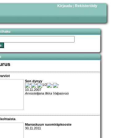
Kirjaudu
Rekisteröidy
|
stihaku
t
urus
arviot
Son dynyy
10.11.2007
Arvostelijana Ilkka Valpasvuo
kohtaista
Marraskuun suomiräpkooste
30.11.2011