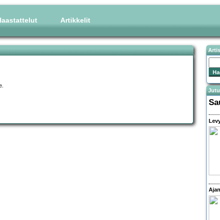
aastattelut
Artikkelit
Arti
e.
Jutu
Sa
Levy
Ajan