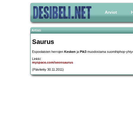
Arviot
H
Artisti
Saurus
Espoolaisten herrojen
Kesken
ja
Pik3
muodostama suomihiphop-yhty
Linkki:
myspace.com/seonsaurus
(Päivitetty 30.11.2011)