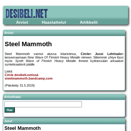
Arviot
Haastattelut
Artikkelit
Artisti
Steel Mammoth
Steel Mammoth vannoi alussa kitaristinsa,
Circle
n
Jussi Lehtisalo
n
lanseeraamaan
New Wave Of Finnish Heavy Metalin
nimeen. Sittemmin yhtye löysi
myös
Synth Wave of Finnish Heavy Metal
in ihmeet kytkiessään arkaaiset
syntetisaattorit päälle.
Linkit:
Circle desibeli.netissä
steelmammoth.bandcamp.com
(Päivitetty 31.5.2019)
Artistihaku
Jutut
Steel Mammoth