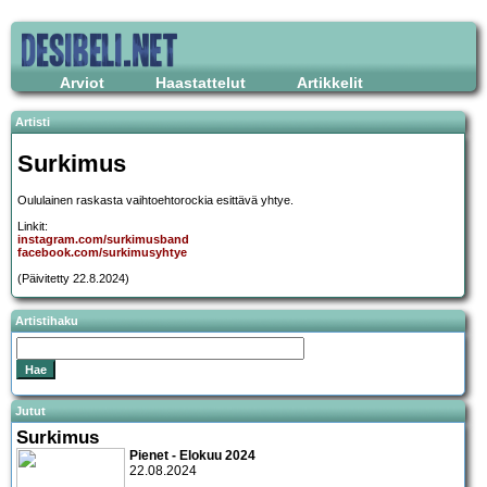
Arviot
Haastattelut
Artikkelit
Artisti
Surkimus
Oululainen raskasta vaihtoehtorockia esittävä yhtye.
Linkit:
instagram.com/surkimusband
facebook.com/surkimusyhtye
(Päivitetty 22.8.2024)
Artistihaku
Jutut
Surkimus
Pienet - Elokuu 2024
22.08.2024