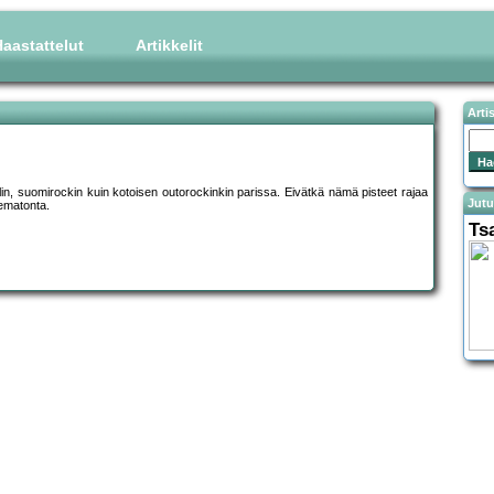
aastattelut
Artikkelit
Arti
lin, suomirockin kuin kotoisen outorockinkin parissa. Eivätkä nämä pisteet rajaa
Jutu
tematonta.
Ts