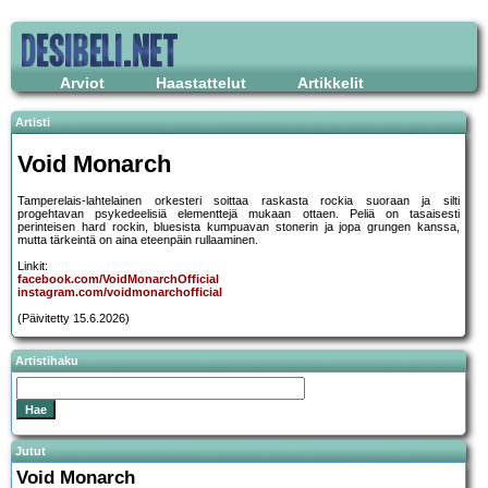
Arviot
Haastattelut
Artikkelit
Artisti
Void Monarch
Tamperelais-lahtelainen orkesteri soittaa raskasta rockia suoraan ja silti
progehtavan psykedeelisiä elementtejä mukaan ottaen. Peliä on tasaisesti
perinteisen hard rockin, bluesista kumpuavan stonerin ja jopa grungen kanssa,
mutta tärkeintä on aina eteenpäin rullaaminen.
Linkit:
facebook.com/VoidMonarchOfficial
instagram.com/voidmonarchofficial
(Päivitetty 15.6.2026)
Artistihaku
Jutut
Void Monarch