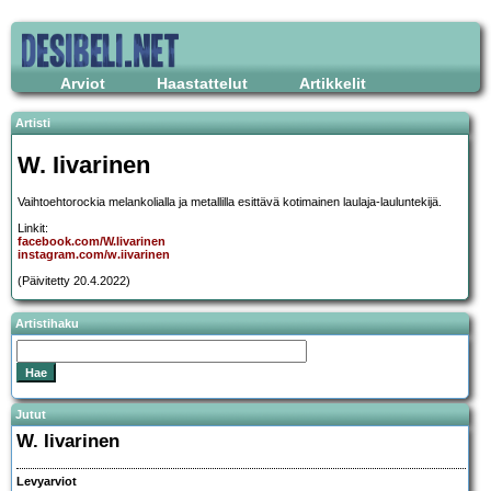
Arviot
Haastattelut
Artikkelit
Artisti
W. Iivarinen
Vaihtoehtorockia melankolialla ja metallilla esittävä kotimainen laulaja-lauluntekijä.
Linkit:
facebook.com/W.Iivarinen
instagram.com/w.iivarinen
(Päivitetty 20.4.2022)
Artistihaku
Jutut
W. Iivarinen
Levyarviot