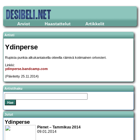
Arviot
Haastattelut
Artikkelit
Artisti
Ydinperse
Rupista punkia alkukantaisella otteella räimivä kotimainen orkesteri.
Linkki:
ydinperse.bandcamp.com
(Päivitetty 25.11.2014)
Artistihaku
Jutut
Ydinperse
Pienet – Tammikuu 2014
09.01.2014