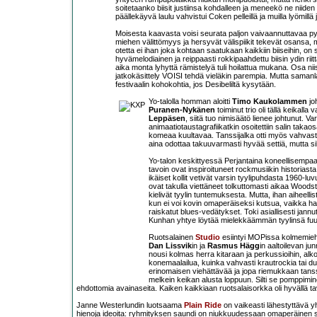
soitetaanko biisit justiinsa kohdalleen ja meneekö ne niiden
päällekäyvä laulu vahvistui Coken pelleillä ja muilla lyömillä 
Moisesta kaavasta voisi seurata paljon vaivaannuttavaa p
miehen välittömyys ja hersyvät välispiikit tekevät osansa, 
otetta ei ihan joka kohtaan saatukaan kaikkiin biiseihin, 
hyvämelodiainen ja reippaasti rokkipaahdettu biisin ydin rii
aika monta lyhyttä rämistelyä tuli hoilattua mukana. Osa niistä
jatkokäsittely VOISI tehdä vieläkin parempia. Mutta samanlai
festivaalin kohokohtia, jos Desibeliltä kysytään.
Yo-talolla homman aloitti
Timo Kaukolammen
jo
Puranen-Nykänen
toiminut trio oli tällä keikalla 
Leppäsen
, siitä tuo nimisäätö lienee johtunut. 
animaatiotaustagrafiikatkin osoitettiin salin takao
komeaa kuultavaa. Tanssijalka otti myös vahvasti
aina odottaa takuuvarmasti hyvää settiä, mutta 
Yo-talon keskittyessä Perjantaina koneellisempaan
tavoin ovat inspiroituneet rockmusiikin historias
ikäiset kollit vetivät varsin tyylipuhdasta 1960-l
ovat takulla viettäneet tolkuttomasti aikaa Woodst
kielivät tyylin tuntemuksesta. Mutta, ihan aiheelli
kun ei voi kovin omaperäiseksi kutsua, vaikka h
raiskatut blues-vedätykset. Toki asiallisesti jannu
Kunhan yhtye löytää mielekkäämmän tyylinsä fuusio
Ruotsalainen
Studio
esiintyi MOPissa kolmemieh
Dan Lissvik
in ja
Rasmus Hägg
in aaltoilevan ju
nousi kolmas herra kitaraan ja perkussioihin, a
konemaalailua, kuinka vahvasti krautrockia tai du
erinomaisen viehättävää ja jopa riemukkaan tanssihur
melkein keikan alusta loppuun. Silti se pomppimi
ehdottomia avainaseita. Kaiken kaikkiaan ruotsalaisorkka oli hyvällä ta
Janne Westerlundin luotsaama
Plain Ride
on vaikeasti lähestyttävä y
hienoja ideoita: ryhmityksen saundi on niukkuudessaan omaperäinen seko