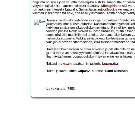
ongelma on sen sijaan se, että meiningistä aistii kiusaannuttavan sisä
yhtyeen taipaleelta. Laternan kinkerit päättänyt
Micragirls
on sitä vasto
turhankin perinteisellä kaavalla. Samanlaisia autotallirockia veivaavia
vimmaa ja tekemisestä näki, että ilo oli ylimmillään. Tämä energia välittyi 
Toisin kuin Yo-talon edellinen esiintyjä ruotsalainen Studio,
jälkimauksi musiikillista euforiaa. Käsittämättömän yksitoikkoi
keikkansa mittavan alkupuoliskon jumittanut Rev oli toki melk
vuoden päästä Revin keikan muistaa varmasti, mutta esimerkik
soolo olisi ollut musiikillisesti antoisa. Junnaus alkoi keik
tarkoituksettomalta. Vaikka siellä oli jengi koittamassa tanssija
vain jatkoi omissa sfääreissään, eikä missään vaiheessa ”h
Tavallaan koko keikka oli ehkä ankeinta ja tylsintä mitä on n
ja sellaisena anteeksipyytelemättömänä installaationa sinänsä 
ihan täyttä kuraa. Loppupuoliskon hiukan erilainen ja hilpeäm
Takaisin
torstain
tapahtumiin tai kohti
lauantaita
.
Teksti ja kuvat:
Ilkka Valpasvuo
, teksti:
Sami Nissinen
Lukukertoja:
7853