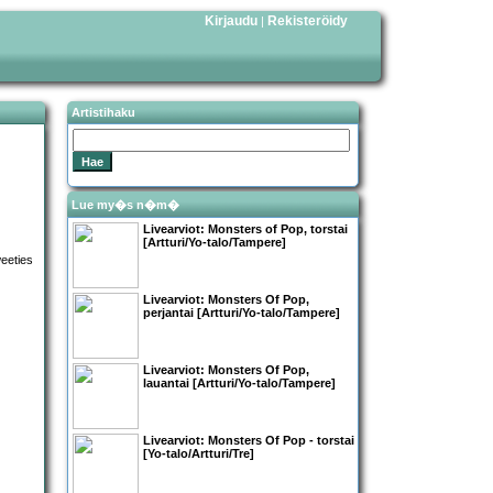
Kirjaudu
Rekisteröidy
|
Artistihaku
Lue my�s n�m�
Livearviot:
Monsters of Pop
, torstai
[Artturi/Yo-talo/Tampere]
Livearviot:
Monsters Of Pop
,
perjantai [Artturi/Yo-talo/Tampere]
Livearviot:
Monsters Of Pop
,
lauantai [Artturi/Yo-talo/Tampere]
Livearviot:
Monsters Of Pop
- torstai
[Yo-talo/Artturi/Tre]