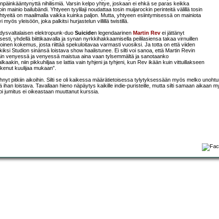
änpäinkääntynyttä nihilismiä. Varsin kelpo yhtye, joskaan ei ehkä se paras keikka
in mainio bailubändi. Yhtyeen tyylilaji noudattaa tosin muijarockin perinteitä välillä tosin
 yhtyeitä on maailmalla vaikka kuinka paljon. Mutta, yhtyeen esiintymisessä on mainiota
myös yleisöön, joka palkitsi hurjastelun villillä twistillä.
 yhdysvaltalaisen elektropunk-duo
Suicide
n legendaarinen
Martin Rev
ei jättänyt
sesti, yhdellä biittikaavalla ja synan nyrkkihakkaamisella peililasiensa takaa virnuillen
oinen kokemus, josta riittää spekuloitavaa varmasti vuosiksi. Ja totta on että viiden
si Studion sinänsä loistava show haalistunee. Ei silti voi sanoa, että Martin Revin
an vain venyessä ja venyessä maistua aina vaan tylsemmältä ja sanotaanko
lkaakin, niin pikkuhiljaa se lattia vain tyhjeni ja tyhjeni, kun Rev ikään kuin vittuillakseen
akenut kuulijaa mukaan”.
ähnyt pitkiin aikoihin. Silti se oli kaikessa määrätietoisessa tylytyksessään myös melko unoht
ihan loistava. Tavallaan hieno näpäytys kaikille indie-puristeille, mutta silti samaan aikaan 
pi jumitus ei oikeastaan muuttanut kurssia.