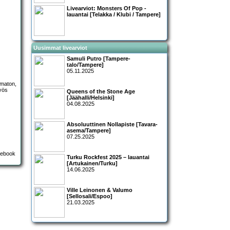
Livearviot:
Monsters Of Pop
-
lauantai [Telakka / Klubi / Tampere]
Uusimmat livearviot
Samuli Putro [Tampere-
talo/Tampere]
05.11.2025
umaton,
myös
Queens of the Stone Age
[Jäähalli/Helsinki]
04.08.2025
Absoluuttinen Nollapiste [Tavara-
asema/Tampere]
07.25.2025
Turku Rockfest 2025 – lauantai
[Artukainen/Turku]
14.06.2025
Ville Leinonen & Valumo
[Sellosali/Espoo]
21.03.2025