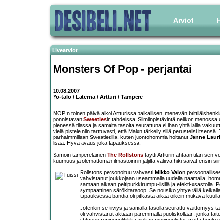
Arviot
H
Livearviot
Monsters Of Pop
- perjantai
10.08.2007
Yo-talo / Laterna / Artturi / Tampere
MOP:n toinen päivä alkoi Artturissa paikallisen, menevän brittiläishe
ponnistavan
Sweeties
in tahdeissa. Silmiinpistävintä nelikon menossa oli 
pienessä tilassa ja samalta tasolta seurattuna ei ihan yhtä lailla vakuutt
vielä pistele niin tarttuvasti, että Malon tärkeily sillä perustelisi itsens
parhaimmillaan Sweatiesilla, kuten juontohommia hoitanut
Janne Lauri
lisää. Hyvä avaus joka tapauksessa.
Samoin tamperelainen
The Rollstons
täytti Artturin ahtaan tilan sen 
kuumuus ja olemattoman ilmastoinnin jäljiltä valuva hiki saivat ensin siir
Rollstons personoituu vahvasti
Mikko Valo
n persoonallisee
vahvistanut joukkojaan useammalla uudella naamalla, homma
samaan aikaan peltipurkkirumpu-lisillä ja efekti-osastolla. Po
sympaattinen särökitarapop. Se nousiko yhtye tällä keikalla
tapauksessa bändiä oli pitkästä aikaa oikein mukava kuulla, mu
Jotenkin se tiiviys ja samalla tasolla seurattu välittömyys 
oli vahvistanut aktiaan paremmalla puoliskollaan, jonka taite
yhtyeen rumpupolitiikka hiukan monipuolistui, mutta henki sä