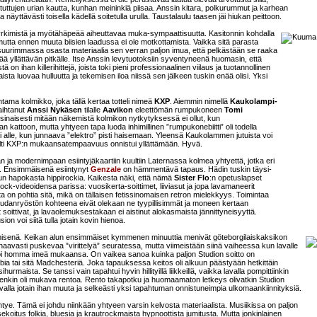
 tuttujen urian kautta, kunhan meininkiä piisaa. Anssin kitara, polkurummut ja karhean
ja näyttävästi toisella kädellä soitetulla urulla. Taustalaulu taasen jäi hiukan peittoon.
yrkimistä ja myötähäpeää aiheuttavaa muka-sympaattisuutta. Kasitonnin kohdalla
mutta ennen muuta biisien laadussa ei ole motkottamista. Vaikka sitä parasta
on suurimmassa osasta materiaalia sen verran paljon imua, että pelkästään se raaka
ttää yllättävän pitkälle. Itse Anssin levytuotoksiin syventyneenä huomasin, että
 on ihan killerihittejä, joista toki pieni professionaalinen viilaus ja tuotannollinen
sta luovaa hulluutta ja tekemisen iloa niissä sen jälkeen tuskin enää olisi. Yksi
htama kolmikko, joka tällä kertaa totteli nimeä
KXP
. Aiemmin nimellä
Kaukolampi-
vaihtanut
Anssi Nykäsen
tilalle
Aavikon
eleettömän rumpukoneen
Tomi
Varsinaisesti mitään näkemistä kolmikon nytkytyksessä ei ollut, kun
san kattoon, mutta yhtyeen tapa luoda inhimillinen ”rumpukonebiitti” oli todella
 alle, kun junnaava ”elektro” pisti haisemaan. Yleensä Kaukolammen jutuista voi
silti KXP:n mukaansatempaavuus onnistui yllättämään. Hyvä.
 ja modernimpaan esiintyjäkaartiin kuultiin Laternassa kolmea yhtyettä, jotka eri
ta. Ensimmäisenä esiintynyt
Genzale
on hämmentävä tapaus. Hädin tuskin täysi-
uvun hapokasta hippirockia. Kaikesta näki, että nämä
Sister Flo
:n opetuslapset
ock-videoidensa parissa: vuosikerta-soittimet, liiviasut ja jopa lavamaneerit
sta on pohtia sitä, mikä on tällaisen fetissinomaisen retron mielekkyys. Toimintaa
audanryöstön kohteena eivät olekaan ne tyypillisimmät ja moneen kertaan
t soittivat, ja lavaolemuksestakaan ei aistinut alokasmaista jännittyneisyyttä.
n voi siitä tulla jotain kovin hienoa.
isenä. Keikan alun ensimmäiset kymmenen minuuttia menivät göteborgilaiskaksikon
nnaavasti puskevaa ”virittelyä” seuratessa, mutta viimeistään siinä vaiheessa kun lavalle
lkoi homma imeä mukaansa. On vaikea sanoa kuinka paljon Studion soitto on
bia tai sitä Madchesteriä. Joka tapauksessa keitos oli alkuun päästyään hetkittäin
maista. Se tanssi vain tapahtui hyvin hillityillä liikkeillä, vaikka lavalla pompittiinkin
nenkin oli mukava rentoa. Rento takapotku ja huomaamaton letkeys olivatkin Studion
valla jotain ihan muuta ja selkeästi yksi tapahtuman onnistuneimpia ulkomaankiinnityksiä.
htye. Tämä ei johdu niinkään yhtyeen varsin kelvosta materiaalista. Musiikissa on paljon
itus folkia, bluesia ja krautrockmaista hypnoottista jumitusta. Mutta jonkinlainen