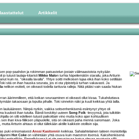
aastattelut
Artikkelit
nkisen pop-paahdon ja rokimman patsastelun jostain välimaastoista nykyään
jo tutusti laulaja-kitaristi
Mikko Malo
n turhia häpeilemätön starailu, joka Artturin
anut kuin ns. ”oikealla lavalla”. Yhtye soitti melkoisen lujaa eikä ihan koko setillään
ä. Toki sitä on ihan hauska seurata, jos ei ota ylpistelyä turhan vakavasti. Ja
la
nelikon esitteli, on oikeasti todella tarttuvia ralleja. Niitä pitäisi vain saada hiukan
verran äärimmilleen, että keikan seuraaminen ei oikeasti ollut kivaa. Tukahduttava
tymään takaosaan ja lopulta pihalle. Toki sinnekin näki ja kuuli keikkaa yhtä lailla.
n lauluääneen. Niinpä nytkin, vaikka seitsenhenkisenä esiintynyt yhtye oli
 kuulosti ihan tutulta. Bändi keskittyi uuteen
Song Folk
-levyynsä, jota tulkittiin
hjalla on silti edelleen tutusti paikoittain vino mutta koko ajan kohtuullisen
 sen ihan kiva-fiiliksen yläpuolelle, sitä on oikeasti paha mennä sanomaan. Joka
tta Artturin ahtaus ei ollut tällekään aktille kaikkein otollisin sija.
taas puki erinomaisesti
Anssi Kasitonni
n keikkaa. Sahalahtelainen taiteen moniottelija
ilijanimi
Hot Coke
on vähintään yhtä osuva kuin maestron itsensä. Kaksihenkisenä
ilyi entisellään. Remellyksessä ei ole perustavaa laatua olevaa arvotusta sillä,