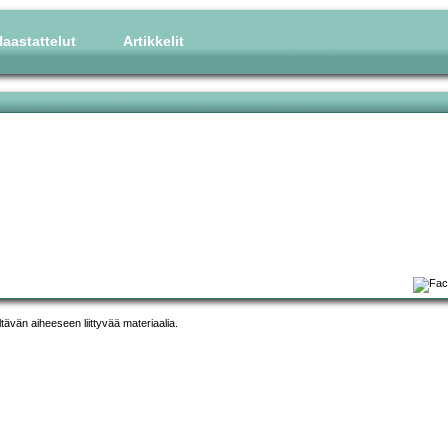
aastattelut
Artikkelit
ltävän aiheeseen liittyvää materiaalia.