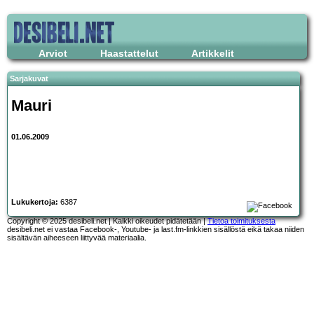
Arviot
Haastattelut
Artikkelit
Sarjakuvat
Mauri
01.06.2009
Lukukertoja:
6387
Copyright © 2025 desibeli.net | Kaikki oikeudet pidätetään |
Tietoa toimituksesta
desibeli.net ei vastaa Facebook-, Youtube- ja last.fm-linkkien sisällöstä eikä takaa niiden
sisältävän aiheeseen liittyvää materiaalia.