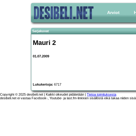
Arviot
H
Sarjakuvat
Mauri 2
01.07.2009
Lukukertoja:
6717
Copyright © 2025 desibeli.net | Kaikki oikeudet pidätetään |
Tietoa toimituksesta
desibeli.net ei vastaa Facebook-, Youtube- ja last.fm-linkkien sisällöstä eikä takaa niiden sisä