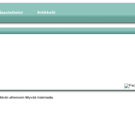
aastattelut
Artikkelit
ltävän aiheeseen liittyvää materiaalia.