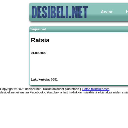
Arviot
H
Sarjakuvat
Ratsia
01.09.2009
Lukukertoja:
6681
Copyright © 2025 desibeli.net | Kaikki oikeudet pidätetään |
Tietoa toimituksesta
desibeli.net ei vastaa Facebook-, Youtube- ja last.fm-linkkien sisällöstä eikä takaa niiden sisä