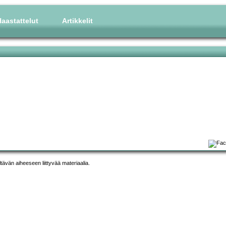
aastattelut
Artikkelit
ltävän aiheeseen liittyvää materiaalia.