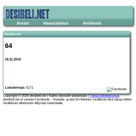
Arviot
Haastattelut
Artikkelit
Sarjakuvat
64
18.11.2010
Lukukertoja:
5171
Copyright © 2025 desibeli.net | Kaikki oikeudet pidätetään |
Tietoa toimituksesta
desibeli.net ei vastaa Facebook-, Youtube- ja last.fm-linkkien sisällöstä eikä takaa niiden
sisältävän aiheeseen liittyvää materiaalia.