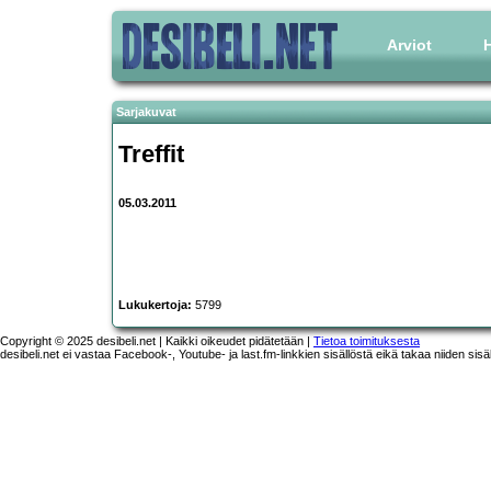
Arviot
H
Sarjakuvat
Treffit
05.03.2011
Lukukertoja:
5799
Copyright © 2025 desibeli.net | Kaikki oikeudet pidätetään |
Tietoa toimituksesta
desibeli.net ei vastaa Facebook-, Youtube- ja last.fm-linkkien sisällöstä eikä takaa niiden sisä