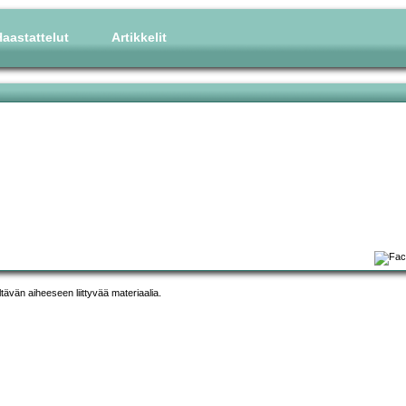
aastattelut
Artikkelit
ltävän aiheeseen liittyvää materiaalia.