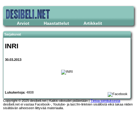
Arviot
Haastattelut
Artikkelit
Sarjakuvat
INRI
30.03.2013
Lukukertoja:
4808
Copyright © 2025 desibeli.net | Kaikki oikeudet pidätetään |
Tietoa toimituksesta
desibeli.net ei vastaa Facebook-, Youtube- ja last.fm-linkkien sisällöstä eikä takaa niiden
sisältävän aiheeseen liittyvää materiaalia.