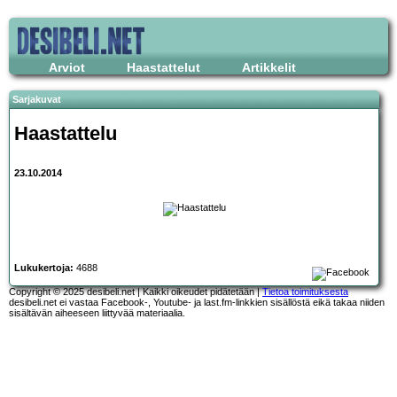
Arviot
Haastattelut
Artikkelit
Sarjakuvat
Haastattelu
23.10.2014
Lukukertoja:
4688
Copyright © 2025 desibeli.net | Kaikki oikeudet pidätetään |
Tietoa toimituksesta
desibeli.net ei vastaa Facebook-, Youtube- ja last.fm-linkkien sisällöstä eikä takaa niiden
sisältävän aiheeseen liittyvää materiaalia.