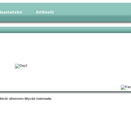
aastattelut
Artikkelit
ltävän aiheeseen liittyvää materiaalia.