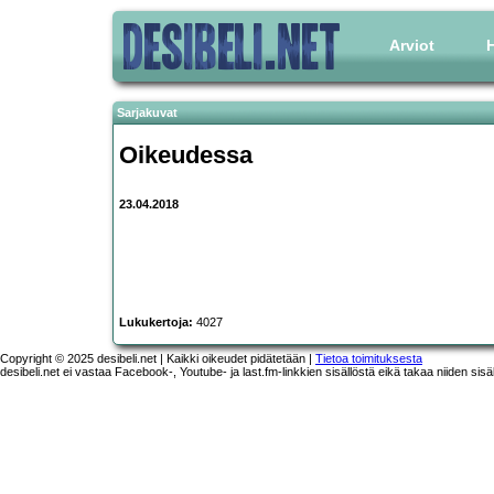
Arviot
H
Sarjakuvat
Oikeudessa
23.04.2018
Lukukertoja:
4027
Copyright © 2025 desibeli.net | Kaikki oikeudet pidätetään |
Tietoa toimituksesta
desibeli.net ei vastaa Facebook-, Youtube- ja last.fm-linkkien sisällöstä eikä takaa niiden sisä