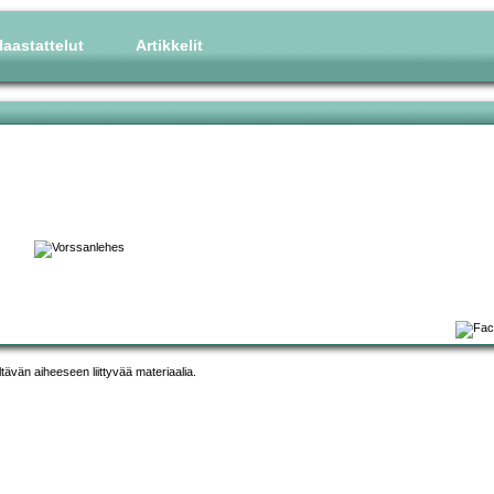
aastattelut
Artikkelit
ltävän aiheeseen liittyvää materiaalia.