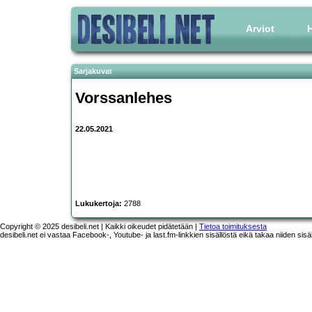
Arviot
H
Sarjakuvat
Vorssanlehes
22.05.2021
Lukukertoja:
2788
Copyright © 2025 desibeli.net | Kaikki oikeudet pidätetään |
Tietoa toimituksesta
desibeli.net ei vastaa Facebook-, Youtube- ja last.fm-linkkien sisällöstä eikä takaa niiden sisä