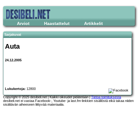
Arviot
Haastattelut
Artikkelit
Sarjakuvat
Auta
24.12.2005
Lukukertoja:
12800
Copyright © 2025 desibeli.net | Kaikki oikeudet pidätetään |
Tietoa toimituksesta
desibeli.net ei vastaa Facebook-, Youtube- ja last.fm-linkkien sisällöstä eikä takaa niiden
sisältävän aiheeseen liittyvää materiaalia.