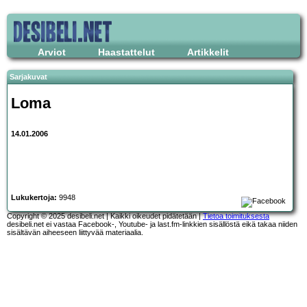
Arviot
Haastattelut
Artikkelit
Sarjakuvat
Loma
14.01.2006
Lukukertoja:
9948
Copyright © 2025 desibeli.net | Kaikki oikeudet pidätetään |
Tietoa toimituksesta
desibeli.net ei vastaa Facebook-, Youtube- ja last.fm-linkkien sisällöstä eikä takaa niiden
sisältävän aiheeseen liittyvää materiaalia.