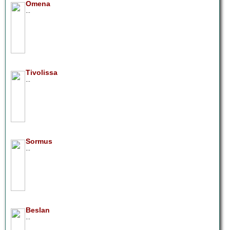
Omena
...
Tivolissa
...
Sormus
...
Beslan
...