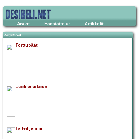
Arviot
Haastattelut
Artikkelit
Sarjakuvat
Torttupäät
...
Luokkakokous
...
Taiteilijanimi
...