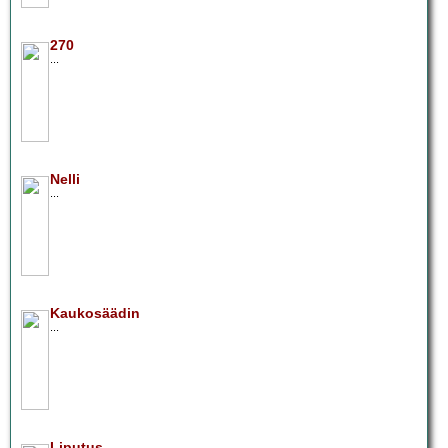
270
...
Nelli
...
Kaukosäädin
...
Liputus