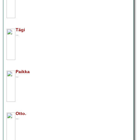
Tägi
...
Paikka
...
Otto.
...