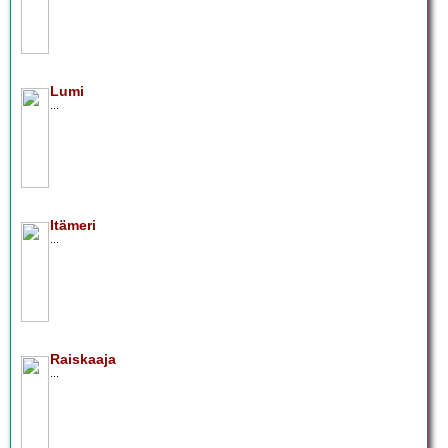
Lumi
...
Itämeri
...
Raiskaaja
...