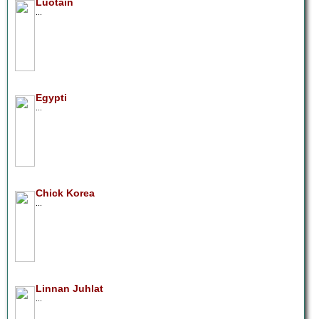
Luotain
...
Egypti
...
Chick Korea
...
Linnan Juhlat
...