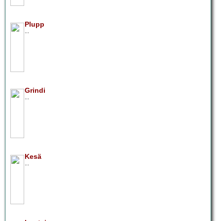
Plupp
...
Grindi
...
Kesä
...