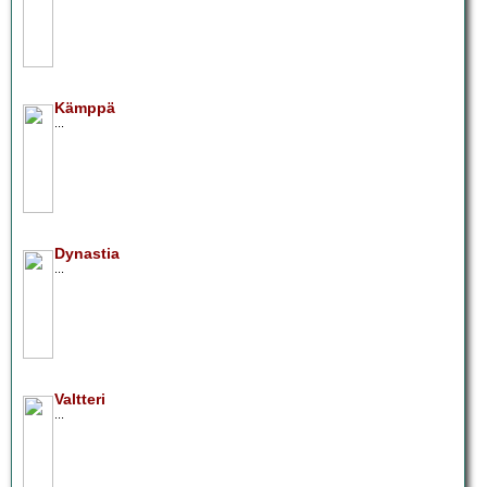
Kämppä
...
Dynastia
...
Valtteri
...