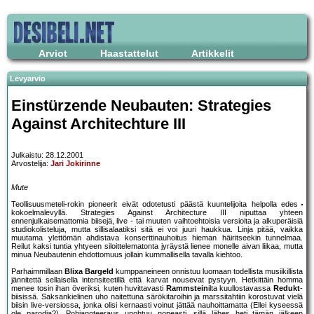
Arviot
Haastattelut
Artikkelit
Levyarvio
Einstürzende Neubauten: Strategies
Against Architechture III
Julkaistu: 28.12.2001
Arvostelija:
Jari Jokirinne
Mute
Teollisuusmeteli-rokin pioneerit eivät odotetusti päästä kuuntelijoita helpolla edes
kokoelmalevyllä. Strategies Against Architecture III niputtaa yhteen
ennenjulkaisemattomia biisejä, live - tai muuten vaihtoehtoisia versioita ja alkuperäisiä
studiokolisteluja, mutta sillisalaatiksi sitä ei voi juuri haukkua. Linja pitää, vaikka
muutama ylettömän ahdistava konserttinauhoitus hieman häiritseekin tunnelmaa.
Reilut kaksi tuntia yhtyeen siloittelematonta jyräystä lienee monelle aivan liikaa, mutta
minua Neubautenin ehdottomuus jollain kummallisella tavalla kiehtoo.
Parhaimmillaan
Blixa Bargeld
kumppaneineen onnistuu luomaan todellista musiikillista
jännitettä sellaisella intensiteetillä että karvat nousevat pystyyn. Hetkittäin homma
menee tosin ihan överiksi, kuten huvittavasti
Rammstein
ilta kuullostavassa
Redukt
-
biisissä. Saksankielinen uho naitettuna särökitaroihin ja marssitahtiin korostuvat vielä
biisin live-versiossa, jonka olisi kernaasti voinut jättää nauhoittamatta (Ellei kyseessä
ole parodia?). Pohjanoteeraus unohtuu nopeasti, sillä lähes heti tämän jälkeen