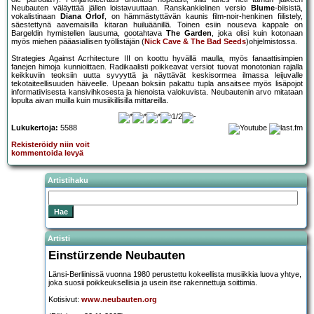
Neubauten väläyttää jällen loistavuuttaan. Ranskankielinen versio
Blume
-biisistä,
vokalistinaan
Diana Orlof
, on hämmästyttävän kaunis film-noir-henkinen fiilistely,
säestettynä aavemaisilla kitaran huiluäänillä. Toinen esiin nouseva kappale on
Bargeldin hymistellen lausuma, gootahtava
The Garden
, joka olisi kuin kotonaan
myös miehen pääasiallisen työllistäjän (
Nick Cave & The Bad Seeds
)ohjelmistossa.
Strategies Against Acrhitecture III on koottu hyvällä maulla, myös fanaattisimpien
fanejen himoja kunnioittaen. Radikaalisti poikkeavat versiot tuovat monotonian rajalla
keikkuviin teoksiin uutta syvyyttä ja näyttävät keskisormea ilmassa leijuvalle
tekotaiteellisuuden häiveelle. Upeaan boksiin pakattu tupla ansaitsee myös lisäpojot
informatiivisesta kansivihkosesta ja hienoista valokuvista. Neubautenin arvo mitataan
lopulta aivan muilla kuin musiikillisilla mittareilla.
Lukukertoja:
5588
Rekisteröidy niin voit
kommentoida levyä
Artistihaku
Artisti
Einstürzende Neubauten
Länsi-Berliinissä vuonna 1980 perustettu kokeellista musiikkia luova yhtye,
joka suosii poikkeuksellisia ja usein itse rakennettuja soittimia.
Kotisivut:
www.neubauten.org