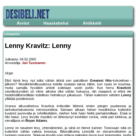
Arviot
Haastattelut
Artikkelit
Levyarvio
Lenny Kravitz: Lenny
Julkaistu: 04.02.2002
Arvostelija:
Jari Tuomanen
Virgin
Eikö tämä levy nyt tullut vähän äkkiä sen pakollisen
Greatest Hits
-kokoelman
jälkeen? Musiikkiteollisuudessa todella osataan takoa silloin, kun rauta on kuumaa,
mutta samalla hyvätkin artistit soitetaan usein puhki. Kun herra
Kravitzin
sävellyskynäkin on viime aikoina ollut vähän hukassa, niin maaperä ei ehkä ole
hedelmällisimmillään todellisen helmilevyn julkaisuun. Tähän kaikkeen nähden
Lenny
yllättää positiivisesti.
Uransa alkuvaiheissa Kravitzia kritisoitiin lähinnä omien juttujen puutteesta ja
tarkoitushakuisesta retrosoundista. Samaan aikaan hänen musiikkinsa kuitenkin
kuulosti juurevalta ja rehelliseltäkin, miehen funk haisi hieltä parhaimmillaan. Enää ei
hiki haise. Levy levyltä musiikki on lähestynyt keskitien rockia, vielä pari kiekkoa, ja
vierailijana on
Bryan Adams
.
Lenny on tasainen levy, yhtenäinenkin, ja siinä on hienot kannet. Tosissaan siitä on
kuitenkin vähän vaikea innostua. Biisivalikoima Lennyllä on slovarivoittoinen ja
tuotanto raskasta. Sinkkuja levyltä voisi lohkoa paljonkin tason juuri laskematta, mutta