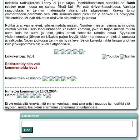
todellisia radiokillereitä Lenny ei juuri tarjoa. Henkilökohtainen suosikki on
Bank
robber man
, jossa on samaa fiilistä kuin
Mr cab driver
-klassikossa. Vanhoja
saavutuksia ei Lennyn materiaalilla ylitetä, sillä aikaisemmin Kravitz tuntui
ymmärtäneen paremmin sen, että suuruus vaatii pienuutta ja sankaruus nöyryyttä.
Ylituotettuna Mr cab driverkin olisi vain biisi muiden joukossa.
Rokkistarat vanhenevat, sille ei mahda mitään. Nuorten miesten vimma ja innostus
vaihtuu varsin usein laadukkaaseen keskitien kamaan, joka ei tarjoa mitään muuta
uutta kuin ne autot ja talot, jotka artisti tienatuilla rahoilla ostaa. Syyskuun
yhdennentoista jälkeen on julkaistu paljon levyjä, joiden kannessa on sinistä, punaista
ja valkoista. Niiden joukossa Lenny on hyvä levy. Se on kuitenkin yhtä helppo unohtaa
kuin jenkkipommien alle kuollut afgaanisiviili.
Lukukertoja:
6261
Rekisteröidy niin voit
kommentoida levyä
Kommenttien keskiarvo:
Nimetön kommentoi 13.09.2004:
Pisteet:
Ei ole enää sitä lennyä mitä ennen vanhaan. mut aina artisti muuttuu ja musiikki sitä
myöten. mutta itse pidän enemmän vanemmasta tuotannosta.
Artistihaku