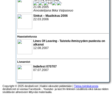
21.06.2005
Arvostelijana Ilkka Valpasvuo
Sinkut – Maaliskuu 2006
22.03.2006
Haastattelussa
Lines Of Leaving
- Taistelu ihmisyyden puolesta on
alkanut
12.08.2007
Livearviot
Indiefest 070707
07.07.2007
Copyright © 2025 desibeli.net | Kaikki oikeudet pidätetään |
Tietoa toimituksesta
desibeli.net ei vastaa Facebook-, Youtube- ja last.fm-linkkien sisällöstä eikä takaa niiden
sisältävän aiheeseen liittyvää materiaalia.