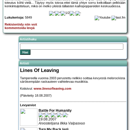
toteutus köhii vielä... Täytyy myös toivoa ettei tämä yhtye sorru keikoillaan pelkkään
kenkiintuijotteluun, mikä on melko yleistä tällaisten kaihopoppareiden keskuudessa.
Lukukertoja:
5849
Rekisteröidy niin voit
kommentoida levyä
Artistihaku
Artisti
Lines Of Leaving
Tampereella vuonna 2003 perustettu nelikko soittaa kevyestä melorockista
säröisempään raskauteen vaihtelevaa musiikkia.
Kotisivut:
www.linesofleaving.com
(Päivitetty 18.08.2007)
Levyarviot
Battle For Humanity
19.08.2007
Arvostelijana Ilkka Valpasvuo
Turn My Back (ep)