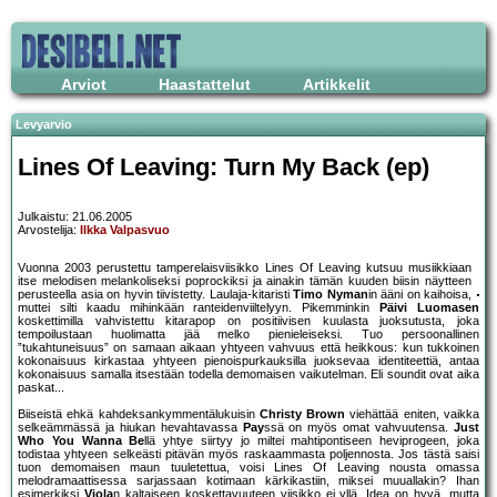
Arviot
Haastattelut
Artikkelit
Levyarvio
Lines Of Leaving: Turn My Back (ep)
Julkaistu: 21.06.2005
Arvostelija:
Ilkka Valpasvuo
Vuonna 2003 perustettu tamperelaisviisikko Lines Of Leaving kutsuu musiikkiaan
itse melodisen melankoliseksi poprockiksi ja ainakin tämän kuuden biisin näytteen
perusteella asia on hyvin tiivistetty. Laulaja-kitaristi
Timo Nyman
in ääni on kaihoisa,
muttei silti kaadu mihinkään ranteidenviiltelyyn. Pikemminkin
Päivi Luomasen
koskettimilla vahvistettu kitarapop on positiivisen kuulasta juoksutusta, joka
tempoilustaan huolimatta jää melko pienieleiseksi. Tuo persoonallinen
”tukahtuneisuus” on samaan aikaan yhtyeen vahvuus että heikkous: kun tukkoinen
kokonaisuus kirkastaa yhtyeen pienoispurkauksilla juoksevaa identiteettiä, antaa
kokonaisuus samalla itsestään todella demomaisen vaikutelman. Eli soundit ovat aika
paskat...
Biiseistä ehkä kahdeksankymmentälukuisin
Christy Brown
viehättää eniten, vaikka
selkeämmässä ja hiukan hevahtavassa
Pay
ssä on myös omat vahvuutensa.
Just
Who You Wanna Be
llä yhtye siirtyy jo miltei mahtipontiseen heviprogeen, joka
todistaa yhtyeen selkeästi pitävän myös raskaammasta poljennosta. Jos tästä saisi
tuon demomaisen maun tuuletettua, voisi Lines Of Leaving nousta omassa
melodramaattisessa sarjassaan kotimaan kärkikastiin, miksei muuallakin? Ihan
esimerkiksi
Viola
n kaltaiseen koskettavuuteen viisikko ei yllä. Idea on hyvä, mutta