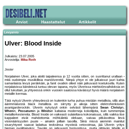
Arviot
Haastattelut
Artikkelit
Levyarvio
Ulver: Blood Inside
Julkaistu: 23.07.2005
Arvostelija:
Mika Roth
Jester
Norjalainen Ulver, joka aloitti taipaleensa jo 12 vuotta sitten, on suorittanut urallaan
mitä oudoimpia musiikillisia manöövereitä. Niinpä yhtye ei ole julkaissut juuri kahta
samanlaista levyä peräkkäin, ja fanit ovatkin olleet näin jatkuvasti koetuksella. Kuten
norjalaisissa bändeissä tuntuu olevan tapana, myös Ulverissa miehistönvaihdoksia on
ollut tukuttain, ja yhtyeessä onkin vuosien saatossa käväissyt hyvä määrä norjalaisen
metallin kermaa.
Tätä nykyä Ulverin yhteydessä on kuitenkin turha puhua mistään metallista, sillä alun
äärimmäisestä black metallista on siirrytty jo aikoja sitten elektrohenkiseen
avantgarderockiin. Ulverin nykytyyli onkin selvästi lähempänä
Swan Christy
n,
When
in,
Peccatum
in ja
Winds
in kaltaisia moderneja kokeilijoita, kuin tummempia
metalliorkestereita. Blood Inside on vaikeasti sulateltava kokonaisuus, sillä vaikka itse
kappaleet eivät mahdottomia möhkäleitä olekaan, vaivaa pitkäsoittoa lievä
visionäärisyyden puute – ainakin joillain tasoilla. Siinä missä aiemmin mainitut
sisaryhtyeet saavat ladattua teoksiinsa mystistä vetovoimaa, jää Ulverin yritys
hieman puolittaiseksi. Tavoite on jatkuvasti horisontissa, mutta riittävän lähelle ei