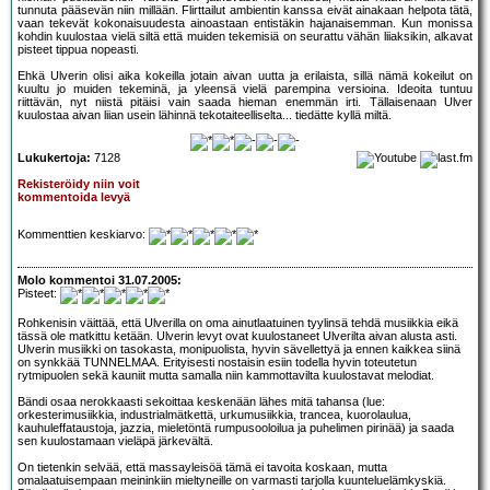
tunnuta pääsevän niin millään. Flirttailut ambientin kanssa eivät ainakaan helpota tätä,
vaan tekevät kokonaisuudesta ainoastaan entistäkin hajanaisemman. Kun monissa
kohdin kuulostaa vielä siltä että muiden tekemisiä on seurattu vähän liiaksikin, alkavat
pisteet tippua nopeasti.
Ehkä Ulverin olisi aika kokeilla jotain aivan uutta ja erilaista, sillä nämä kokeilut on
kuultu jo muiden tekeminä, ja yleensä vielä parempina versioina. Ideoita tuntuu
riittävän, nyt niistä pitäisi vain saada hieman enemmän irti. Tällaisenaan Ulver
kuulostaa aivan liian usein lähinnä tekotaiteelliselta... tiedätte kyllä miltä.
Lukukertoja:
7128
Rekisteröidy niin voit
kommentoida levyä
Kommenttien keskiarvo:
Molo kommentoi 31.07.2005:
Pisteet:
Rohkenisin väittää, että Ulverilla on oma ainutlaatuinen tyylinsä tehdä musiikkia eikä
tässä ole matkittu ketään. Ulverin levyt ovat kuulostaneet Ulverilta aivan alusta asti.
Ulverin musiikki on tasokasta, monipuolista, hyvin sävellettyä ja ennen kaikkea siinä
on synkkää TUNNELMAA. Erityisesti nostaisin esiin todella hyvin toteutetun
rytmipuolen sekä kauniit mutta samalla niin kammottavilta kuulostavat melodiat.
Bändi osaa nerokkaasti sekoittaa keskenään lähes mitä tahansa (lue:
orkesterimusiikkia, industrialmätkettä, urkumusiikkia, trancea, kuorolaulua,
kauhuleffataustoja, jazzia, mieletöntä rumpusooloilua ja puhelimen pirinää) ja saada
sen kuulostamaan vieläpä järkevältä.
On tietenkin selvää, että massayleisöä tämä ei tavoita koskaan, mutta
omalaatuisempaan meininkiin mieltyneille on varmasti tarjolla kuunteluelämkyskiä.