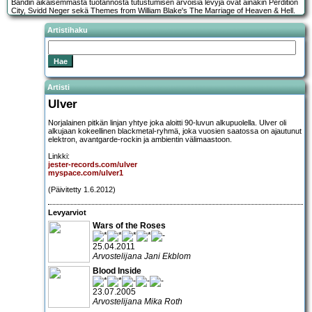
Bändin aikaisemmasta tuotannosta tutustumisen arvoisia levyjä ovat ainakin Perdition
City, Svidd Neger sekä Themes from William Blake's The Marriage of Heaven & Hell.
Artistihaku
Artisti
Ulver
Norjalainen pitkän linjan yhtye joka aloitti 90-luvun alkupuolella. Ulver oli
alkujaan kokeellinen blackmetal-ryhmä, joka vuosien saatossa on ajautunut
elektron, avantgarde-rockin ja ambientin välimaastoon.
Linkki:
jester-records.com/ulver
myspace.com/ulver1
(Päivitetty 1.6.2012)
Levyarviot
Wars of the Roses
25.04.2011
Arvostelijana Jani Ekblom
Blood Inside
23.07.2005
Arvostelijana Mika Roth