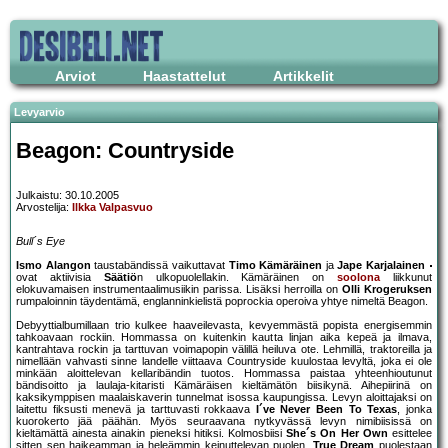
Arviot
Haastattelut
Artikkelit
Levyarvio
Beagon: Countryside
Julkaistu: 30.10.2005
Arvostelija:
Ilkka Valpasvuo
Bull´s Eye
Ismo Alangon
taustabändissä vaikuttavat
Timo Kämäräinen
ja
Jape Karjalainen
ovat aktiivisia
Säätiö
n ulkopuolellakin. Kämäräinen on
soolona
liikkunut
elokuvamaisen instrumentaalimusiikin parissa. Lisäksi herroilla on
Olli Krogeruksen
rumpaloinnin täydentämä, englanninkielistä poprockia operoiva yhtye nimeltä Beagon.
Debyyttialbumillaan trio kulkee haaveilevasta, kevyemmästä popista energisemmin
tahkoavaan rockiin. Hommassa on kuitenkin kautta linjan aika kepeä ja ilmava,
kantrahtava rockin ja tarttuvan voimapopin välillä heiluva ote. Lehmillä, traktoreilla ja
nimellään vahvasti sinne landelle viittaava Countryside kuulostaa levyltä, joka ei ole
minkään aloittelevan kellaribändin tuotos. Hommassa paistaa yhteenhioutunut
bändisoitto ja laulaja-kitaristi Kämäräisen kieltämätön biisikynä. Aihepiirinä on
kaksikymppisen maalaiskaverin tunnelmat isossa kaupungissa. Levyn aloittajaksi on
laitettu fiksusti menevä ja tarttuvasti rokkaava
I´ve Never Been To Texas
, jonka
kuorokerto jää päähän. Myös seuraavana nytkyvässä levyn nimibiisissä on
kieltämättä ainesta ainakin pieneksi hitiksi. Kolmosbiisi
She´s On Her Own
esittelee
sitten sen haikeamman ja heleämmin keinuttelevan puolen.
True Dream
puolestaan