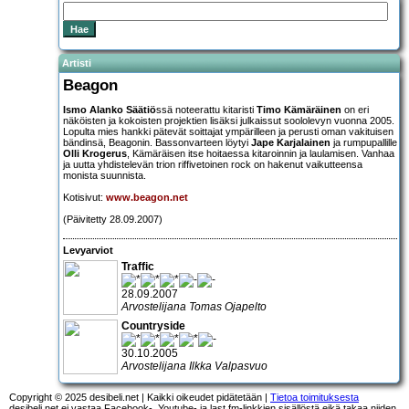
Artisti
Beagon
Ismo Alanko Säätiö
ssä noteerattu kitaristi
Timo Kämäräinen
on eri
näköisten ja kokoisten projektien lisäksi julkaissut soololevyn vuonna 2005.
Lopulta mies hankki pätevät soittajat ympärilleen ja perusti oman vakituisen
bändinsä, Beagonin. Bassonvarteen löytyi
Jape Karjalainen
ja rumpupallille
Olli Krogerus
, Kämäräisen itse hoitaessa kitaroinnin ja laulamisen. Vanhaa
ja uutta yhdistelevän trion riffivetoinen rock on hakenut vaikutteensa
monista suunnista.
Kotisivut:
www.beagon.net
(Päivitetty 28.09.2007)
Levyarviot
Traffic
28.09.2007
Arvostelijana Tomas Ojapelto
Countryside
30.10.2005
Arvostelijana Ilkka Valpasvuo
Copyright © 2025 desibeli.net | Kaikki oikeudet pidätetään |
Tietoa toimituksesta
desibeli.net ei vastaa Facebook-, Youtube- ja last.fm-linkkien sisällöstä eikä takaa niiden