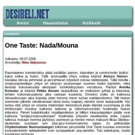
Arviot
Haastattelut
Artikkelit
Levyarvio
One Taste: Nada/Mouna
Julkaistu: 09.07.2006
Arvostelija:
Ilkka Valpasvuo
Raumalainen kahdeksikko pitää sisällään pianon, kitaroiden ja rytmiryhmän lisäksi
kaksi selloa ja huilun. Tällä arsenaalilla yhtye soittaa kitaristi
Alonzo Heino
n
käsialaa olevaa pehmeää ja jazzahtavan kepeästi soivaa taidepoppia. Tällä toisella
omakustanteellaan yhtye on siirtynyt yksinomaan suomen kielen käyttöön, mikä
tiivistää kokonaisuutta aiempaan monikielisyyteen verrattuna. Pianisti
Annika
Koivula
n ja kitaristi
Pekka Alosen
laulutulkinta on melkoisen jylhää ja klassista,
tehden kokonaisuudesta aika raskaan kuuloista. Onneksi soitto on kaikessa
rikkaudessaan aika kepeää, jottei homma mene turhan mahtipontiseksi. Silti hiukan
enemmän pilkettä silmäkulmaan tämä touhu kaipaisi, etenkin sinne laulupuolelle. Nyt
tuntuu että yhtye on omasta mielestään tekemässä jotain elämää suurempaa ja sitä
tehdessään muuttuu kaikesta taidosta ja näkemyksestään huolimatta hiukan
etäiseksi. Pienet huilukikkailut vispiläjamittelun ja hillityn kitaranäppäilyn päälle ovat
kaikesta ”porijazzmaisuudestaan” huolimatta yhtyeen nautittavinta antia. Laulun
tullessa mukaan homma jäykistyy asentoon ja menee minun makuuni liikaa Sibelius-
akatemian suuntaan sen pop-jazz-konservatorion sijaan. Jo pelkästään
Chydeniuksen
Nuoruustango
n tulkinnan perusteella One Taste suuntaa enemmän
korkealentoisiin taidepiireihin kuin sympaattisiin pop-piireihin. Toki taidokasta, muttei
kovinkaan tarttuvaa.