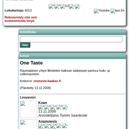
Lukukertoja:
6013
Rekisteröidy niin voit
kommentoida levyä
Artistihaku
Artisti
One Taste
Raumalainen yhtye liihottelee haikean taidepopin parissa huilu- ja
sellomaustein.
Kotisivut:
onetaste.kaakao.fi
(Päivitetty 13.11.2008)
Levyarviot
Koan
13.11.2008
Arvostelijana Tommi Saarikoski
Anamnesis