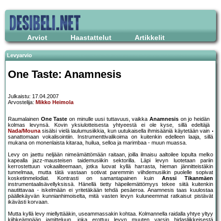
Arviot
Haastattelut
Artikkelit
Levyarvio
One Taste: Anamnesis
Julkaistu: 17.04.2007
Arvostelija:
Mikko Heimola
Raumalainen
One Taste
on minulle uusi tuttavuus, vaikka
Anamnesis
on jo heidän
kolmas levynsä. Kovin yksiulotteisesta yhtyeestä ei ole kyse, sillä edeltäjä
Nada/Mouna
sisälsi vielä laulumusiikkia, kun uutukaisella ihmisääniä käytetään vain
sanattomaan vokalisointiin. Instrumenttivalikoima on kuitenkin edelleen laaja, sillä
mukana on monenlaista kitaraa, huilua, selloa ja marimbaa - muun muassa.
Levy on jaettu neljään nimeämättömään raitaan, joilla ilmaisu aaltoilee lopulta melko
kapealla jazz-mausteisen taidemusiikin sektorilla. Läpi levyn luotetaan pariin
kerrostettuun vokaaliteemaan, jotka luovat kyllä harrasta, hieman jännitteistäkin
tunnelmaa, mutta tätä vastaan sotivat paremmin viihdemusiikin puolelle sopivat
kosketinmelodiat. Kontrasti on samantapainen kuin
Anssi Tikanmäen
instrumentaalisävellyksissä. Hänellä tietty häpeilemättömyys tekee siitä kuitenkin
nautittavaa - iskelmään ei yritetäkään tehdä pesäeroa. Anamnesis taas kuulostaa
päällekäyvän kunnianhimoiselta, mitä vasten levyn kuluneemmat ratkaisut pistävät
ikävästi korvaan.
Mutta kyllä levy miellyttääkin, useammassakin kohtaa. Kolmannella raidalla yhtye yltyy
kiihkeämpään jamitteluun, joka erottuu levyn muuten varsin hidasliikkeisestä