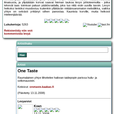
ilmaisusta, ja ylipäätään korvat saavat hieman taukoa levyn johtoteemoilta - jotka
tekevät taas toimivan paluun päätösraidalla, joka tuo niitä esiin uusilla tavoin. Levyn
heikoksi lenkiksi muodostuu kuitenkin yllättävän mitäänsanomaton melodiikka, vaikka
yhtye on selvästi yrittänyt siihen panostaa. Kaunista korville, mutta heikosti
mieleenjäävää.
Lukukertoja:
5263
Rekisteröidy niin voit
kommentoida levyä
Artistihaku
Artisti
One Taste
Raumalainen yhtye liihottelee haikean taidepopin parissa huilu- ja
sellomaustein.
Kotisivut:
onetaste.kaakao.fi
(Päivitetty 13.11.2008)
Levyarviot
Koan
13.11.2008