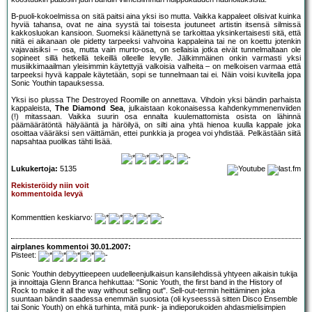
B-puoli-kokoelmissa on sitä paitsi aina yksi iso mutta. Vaikka kappaleet olisivat kuinka
hyviä tahansa, ovat ne aina syystä tai toisesta joutuneet artistin itsensä silmissä
kakkosluokan kansioon. Suomeksi käänettynä se tarkoittaa yksinkertaisesti sitä, että
niitä ei aikanaan ole pidetty tarpeeksi vahvoina kappaleina tai ne on koettu jotenkin
vajavaisiksi – osa, mutta vain murto-osa, on sellaisia jotka eivät tunnelmaltaan ole
sopineet sillä hetkellä tekeillä olleelle levylle. Jälkimmäinen onkin varmasti yksi
musiikkimaailman yleisimmin käytettyjä valkoisia valheita – on melkoisen varmaa että
tarpeeksi hyvä kappale käytetään, sopi se tunnelmaan tai ei. Näin voisi kuvitella jopa
Sonic Youthin tapauksessa.
Yksi iso plussa The Destroyed Roomille on annettava. Vihdoin yksi bändin parhaista
kappaleista,
The Diamond Sea
, julkaistaan kokonaisessa kahdenkymmenenviiden
(!) mitassaan. Vaikka suurin osa ennalta kuulemattomista osista on lähinnä
päämäärätöntä hälyääntä ja häröilyä, on silti aina yhtä hienoa kuulla kappale joka
osoittaa vääräksi sen väittämän, ettei punkkia ja progea voi yhdistää. Pelkästään siitä
napsahtaa puolikas tähti lisää.
Lukukertoja:
5135
Rekisteröidy niin voit
kommentoida levyä
Kommenttien keskiarvo:
airplanes kommentoi 30.01.2007:
Pisteet:
Sonic Youthin debyyttieepeen uudelleenjulkaisun kansilehdissä yhtyeen aikaisin tukija
ja innoittaja Glenn Branca hehkuttaa: "Sonic Youth, the first band in the History of
Rock to make it all the way without selling out". Sell-out-termin heittäminen joka
suuntaan bändin saadessa enemmän suosiota (oli kyseesssä sitten Disco Ensemble
tai Sonic Youth) on ehkä turhinta, mitä punk- ja indieporukoiden ahdasmielisimpien