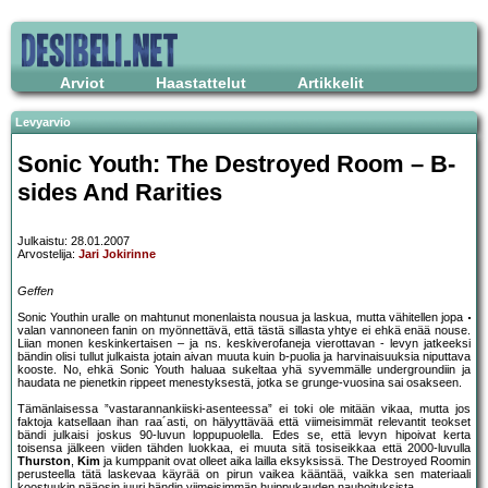
Arviot
Haastattelut
Artikkelit
Levyarvio
Sonic Youth: The Destroyed Room – B-
sides And Rarities
Julkaistu: 28.01.2007
Arvostelija:
Jari Jokirinne
Geffen
Sonic Youthin uralle on mahtunut monenlaista nousua ja laskua, mutta vähitellen jopa
valan vannoneen fanin on myönnettävä, että tästä sillasta yhtye ei ehkä enää nouse.
Liian monen keskinkertaisen – ja ns. keskiverofaneja vierottavan - levyn jatkeeksi
bändin olisi tullut julkaista jotain aivan muuta kuin b-puolia ja harvinaisuuksia niputtava
kooste. No, ehkä Sonic Youth haluaa sukeltaa yhä syvemmälle undergroundiin ja
haudata ne pienetkin rippeet menestyksestä, jotka se grunge-vuosina sai osakseen.
Tämänlaisessa ”vastarannankiiski-asenteessa” ei toki ole mitään vikaa, mutta jos
faktoja katsellaan ihan raa´asti, on hälyyttävää että viimeisimmät relevantit teokset
bändi julkaisi joskus 90-luvun loppupuolella. Edes se, että levyn hipoivat kerta
toisensa jälkeen viiden tähden luokkaa, ei muuta sitä tosiseikkaa että 2000-luvulla
Thurston
,
Kim
ja kumppanit ovat olleet aika lailla eksyksissä. The Destroyed Roomin
perusteella tätä laskevaa käyrää on pirun vaikea kääntää, vaikka sen materiaali
koostuukin pääosin juuri bändin viimeisimmän huippukauden nauhoituksista.