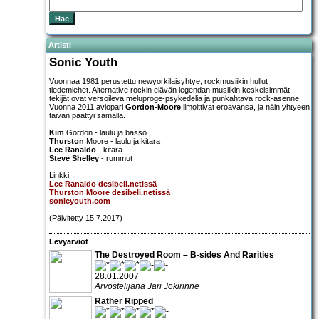
Artisti
Sonic Youth
Vuonnaa 1981 perustettu newyorkilaisyhtye, rockmusiikin hullut
tiedemiehet. Alternative rockin elävän legendan musiikin keskeisimmät
tekijät ovat versoileva meluproge-psykedelia ja punkahtava rock-asenne.
Vuonna 2011 aviopari
Gordon-Moore
ilmoittivat eroavansa, ja näin yhtyeen
taivan päättyi samalla.
Kim
Gordon - laulu ja basso
Thurston
Moore - laulu ja kitara
Lee Ranaldo
- kitara
Steve Shelley
- rummut
Linkki:
Lee Ranaldo desibeli.netissä
Thurston Moore desibeli.netissä
sonicyouth.com
(Päivitetty 15.7.2017)
Levyarviot
The Destroyed Room – B-sides And Rarities
28.01.2007
Arvostelijana Jari Jokirinne
Rather Ripped