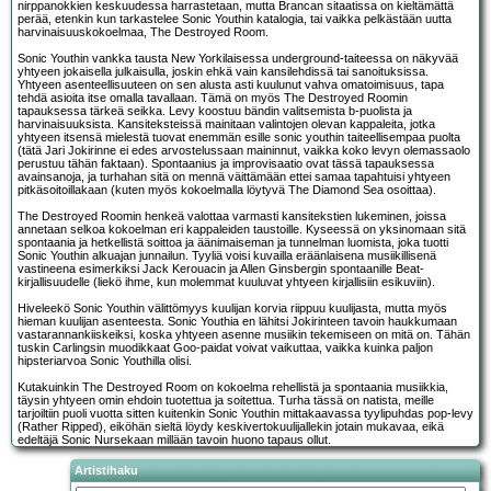
nirppanokkien keskuudessa harrastetaan, mutta Brancan sitaatissa on kieltämättä
perää, etenkin kun tarkastelee Sonic Youthin katalogia, tai vaikka pelkästään uutta
harvinaisuuskokoelmaa, The Destroyed Room.
Sonic Youthin vankka tausta New Yorkilaisessa underground-taiteessa on näkyvää
yhtyeen jokaisella julkaisulla, joskin ehkä vain kansilehdissä tai sanoituksissa.
Yhtyeen asenteellisuuteen on sen alusta asti kuulunut vahva omatoimisuus, tapa
tehdä asioita itse omalla tavallaan. Tämä on myös The Destroyed Roomin
tapauksessa tärkeä seikka. Levy koostuu bändin valitsemista b-puolista ja
harvinaisuuksista. Kansiteksteissä mainitaan valintojen olevan kappaleita, jotka
yhtyeen itsensä mielestä tuovat enemmän esille sonic youthin taiteellisempaa puolta
(tätä Jari Jokirinne ei edes arvostelussaan maininnut, vaikka koko levyn olemassaolo
perustuu tähän faktaan). Spontaanius ja improvisaatio ovat tässä tapauksessa
avainsanoja, ja turhahan sitä on mennä väittämään ettei samaa tapahtuisi yhtyeen
pitkäsoitoillakaan (kuten myös kokoelmalla löytyvä The Diamond Sea osoittaa).
The Destroyed Roomin henkeä valottaa varmasti kansitekstien lukeminen, joissa
annetaan selkoa kokoelman eri kappaleiden taustoille. Kyseessä on yksinomaan sitä
spontaania ja hetkellistä soittoa ja äänimaiseman ja tunnelman luomista, joka tuotti
Sonic Youthin alkuajan junnailun. Tyyliä voisi kuvailla eräänlaisena musiikillisenä
vastineena esimerkiksi Jack Kerouacin ja Allen Ginsbergin spontaanille Beat-
kirjallisuudelle (liekö ihme, kun molemmat kuuluvat yhtyeen kirjallisiin esikuviin).
Hiveleekö Sonic Youthin välittömyys kuulijan korvia riippuu kuulijasta, mutta myös
hieman kuulijan asenteesta. Sonic Youthia en lähitsi Jokirinteen tavoin haukkumaan
vastarannankiiskeiksi, koska yhtyeen asenne musiikin tekemiseen on mitä on. Tähän
tuskin Carlingsin muodikkaat Goo-paidat voivat vaikuttaa, vaikka kuinka paljon
hipsteriarvoa Sonic Youthilla olisi.
Kutakuinkin The Destroyed Room on kokoelma rehellistä ja spontaania musiikkia,
täysin yhtyeen omin ehdoin tuotettua ja soitettua. Turha tässä on natista, meille
tarjoiltiin puoli vuotta sitten kuitenkin Sonic Youthin mittakaavassa tyylipuhdas pop-levy
(Rather Ripped), eiköhän sieltä löydy keskivertokuulijallekin jotain mukavaa, eikä
edeltäjä Sonic Nursekaan millään tavoin huono tapaus ollut.
Artistihaku