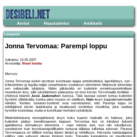
Arviot
Haastattelut
Artikkelit
Levyarvio
Jonna Tervomaa: Parempi loppu
Julkaistu: 10.05.2007
Arvostelija:
Ilmari Ivaska
Mercury
Jonna Tervomaa tuskin tarvitsee kovinkaan laajaa artistiesittelyä; lapsitähteys, sen
kritisoiminen ja lopulta neljän omaehtoisen soololevyn tekeminen riittänevät tekemään
sen valtaosalle lukijoista. Viides pitkäsoitto on kuitenkin ennakkoasetelmiltaan
muutoksen levy, sillä säveltämisen päävastuu on ensi kerran Tervomaalla itsellään –
yhdessä kitaristi
Jussi Jaakonaho
n kanssa. Tätä taustaa vasten tuntuu kuitenkin
hyvinkin yllättävältä, kuinka pieni muutos on edellisen,
Halo
-levyn kappalemateriaaliin
nähden. Kenties tuotanto-suotimet ovat varmistaneet, että Parempi loppu on
edeltäjänsä tavoin laadukasta ja oivaltavasti sovitettua musiikkia, joka saattaa
hyvinkin koskettaa, mutta ei kovinkaan herkästi sykähdytä.
Mielenkiintoisena teemapiirteenä levyn koko kaaren matkalla on haikeus, joka
kuitenkin päätyy toiveikkaaseen loppuun. Tervomaa itse on kiistänyt tiukasti
ajatelleensa teemalevyn tekemistä – vaan minkäs teet, kun niin sävellykset,
sanoitukset kuin levynkansigrafiikatkin tuntuvat tällaista tulkintaa tukevan. Parasta
Tervomaassa on tälläkin kertaa äänen lämpö ja rehellisyys. Harvasta naislaulajasta
välittyy näin vahvasti oikean ihmisen tuntu. Toisaalta kappaleista on sävellysten