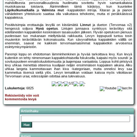
mahdollisesta persoonallisuudesta huolimatta sovitettu hyvin samankaltaista
muotokaavaa toistavia. Äärimmilleen tämä kärjistyy, kun kuuntelee
Läpikulkumatkalla
ja
Valmista mut
-kappaleiden introja. Kitaran ja ja pianon
vähäeleinen yhteiskuvio saattaa olla vaikuttava tehokeino, mutta ei peräkkäisissä
kappaleissa.
Positiivisimpia erottautujia levyllä on kiistämättä
Linnut
ja dueton (Tervomaa x2)
hengessä soljuva
Hyvä opetus
. Lintujen junnaava synkkyys terävöityy sitä
edeltäneiden kappaleiden keskinäisen tasaisuuden jälkeen. Hyvän opetuksen pienuus
puolestaan tuo mukanaan miellyttävää raikkautta. Levyn loppupuoli tuntuu tosin
muutenkin terävöittävän kokonaisuutta. Kun sävyvaihtelua kappaleiden välillä on
enemmän, saavat ne kaikkein tervomaamaisimmat kappaleetkin arvoisensa
esiintymisympäristön.
Parempi loppu on ehdottoman lämminhenkinen ja hyvää tarkoittava levy. Kun levyä
kuitenkin on tehty nimenomaan kappalekohtaisella fokuksella, kaipaisi myös soundi- ja
sovituspuoleen ennakkoluulottomuutta ja laajempaa variaatiota. Loppua kohti piristyvä
levy uhkaa menettää otteensa kuulijaan neljän ensimmäisen kappaleen aikana. Alku
uhkaa langeta kammottavaan ihan kiva -kategoriaan, mutta onneksi levy saa
kammettua itsensä sieltä ylös. Levyn tematiikan voidaan katsoa myös viitoittavan
Tervomaan uraa; edessäpäin odottaa aina tulevaisuus.
Lukukertoja:
6825
Rekisteröidy niin voit
kommentoida levyä
Artistihaku
Artisti