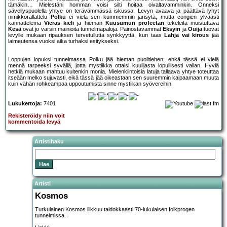
tämäkin… Mielestäni homman voisi silti hoitaa oivaltavamminkin. Onneksi
sävellyspuolella yhtye on terävämmässä iskussa. Levyn avaava ja päättävä lyhyt
nimikkorallattelu
Polku
ei vielä sen kummemmin järisytä, mutta congien ylväästi
kannattelema
Vieras kieli
ja hieman
Kuusumun profeetan
tekeleitä muistuttava
Kesä
ovat jo varsin mainioita tunnelmapaloja. Painostavammat
Eksyin
ja
Ouija
tuovat
levylle mukaan ripauksen tervetullutta synkkyyttä, kun taas
Lahja vai kirous
jää
laimeutensa vuoksi aika turhaksi esitykseksi.
Loppujen lopuksi tunnelmassa Polku jää hieman puolitiehen; ehkä tässä ei vielä
mennä tarpeeksi syvällä, jotta mystiikka ottaisi kuulijasta lopullisesti vallan. Hyviä
hetkiä mukaan mahtuu kuitenkin monia. Mielenkiintoisia latuja tallaava yhtye toteuttaa
itseään melko sujuvasti, eikä tässä jää oikeastaan sen suuremmin kaipaamaan muuta
kuin vähän rohkeampaa uppoutumista sinne mystiikan syövereihin.
Lukukertoja:
7401
Rekisteröidy niin voit
kommentoida levyä
Artistihaku
Artisti
Kosmos
Turkulainen Kosmos liikkuu taidokkaasti 70-lukulaisen folkprogen
tunnelmissa.