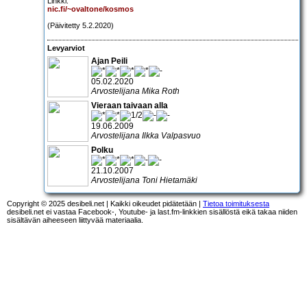
Linkki:
nic.fi/~ovaltone/kosmos
(Päivitetty 5.2.2020)
Levyarviot
Ajan Peili
05.02.2020
Arvostelijana Mika Roth
Vieraan taivaan alla
19.06.2009
Arvostelijana Ilkka Valpasvuo
Polku
21.10.2007
Arvostelijana Toni Hietamäki
Copyright © 2025 desibeli.net | Kaikki oikeudet pidätetään |
Tietoa toimituksesta
desibeli.net ei vastaa Facebook-, Youtube- ja last.fm-linkkien sisällöstä eikä takaa niiden
sisältävän aiheeseen liittyvää materiaalia.