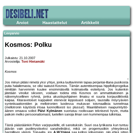
Arviot
Haastattelut
Artikkelit
Levyarvio
Kosmos: Polku
Julkaistu: 21.10.2007
Arvostelija:
Toni Hietamäki
Kosmos
Jos minun pitäisi nimetä yksi yhtye, jonka luultavimmin tapaa perjantai-iltana pusikosta
puita halailemasta, se olisi taatusti Kosmos. Tämän autenttisempaa hippifolkprogeilua
nimittäin harvemmin kuulee ensimmäisellä kotimaisella esitettynä. Jos kuitenkin
jätetään vinoilut sikseen, voidaan todeta että Kosmos on ammattitaitoinen ja
näkemyksellinen ryhmä, jonka akustispohjainen ilmaisu ei suuria korjausliikkeitä
kaipaa. Kitaravetoiset kappaleet etenevät leppoisasti soljuen, taustalla möyryävien
syntetisaattoreiden ja mellotronien luodessa mukavan toismaallista tunnelmaa
(mellotronin käytöstä irtoaa luonnollisesti iso plussa!). Maanläheisen naapurintyttö-
äänen omaava solisti
Päivi Kylmänen
suoriutuu roolissaan teknisesti hyvin, mutta
paikoin melko persoonattomasti, luetellen sanoja ilman sen kummempaa tulkintaa.
Tästä päästäänkin Polun varjopuolelle, eli sanoituksiin. Suuri osa lyriikasta kun tuntuu
jäävän vain puolimystiseksi sanahelinäksi, mikä on progemusiikin yhteydessä
harmillisen yleistä. Toisaalta, jos
A.W.Yrjänä
saa kellosi kilisemään, niin ehkä sitten