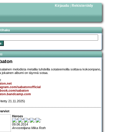
Kirjaudu
Rekisteröidy
|
stihaku
ti
baton
salainen melodista metallia tuhdeilla sotateemoilla soittava kokoonpano,
a jokainen albumi on täynnä sotaa.
t:
ton.net
agram.com/sabatonofficial
ebook.com/sabaton
aton.bandcamp.com
vitetty 21.11.2025)
arviot
Heroes
09.06.2014
Arvostelijana Mika Roth