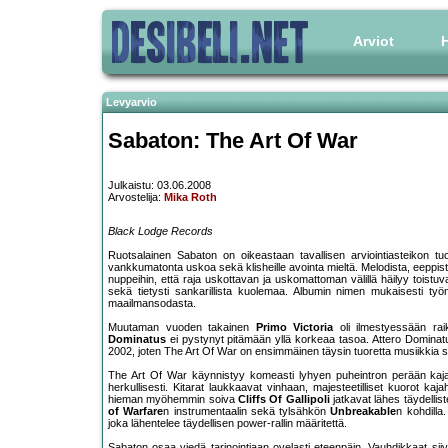
Arviot
H
Levyarvio
Sabaton: The Art Of War
Julkaistu: 03.06.2008
Arvostelija:
Mika Roth
Black Lodge Records
Ruotsalainen Sabaton on oikeastaan tavallisen arviointiasteikon tu
vankkumatonta uskoa sekä klisheille avointa mieltä. Melodista, eeppistä
nuppeihin, että raja uskottavan ja uskomattoman välillä häilyy toistuva
sekä tietysti sankarillista kuolemaa. Albumin nimen mukaisesti työ
maailmansodasta.
Muutaman vuoden takainen
Primo Victoria
oli ilmestyessään raik
Dominatus
ei pystynyt pitämään yllä korkeaa tasoa. Attero Dominat
2002, joten The Art Of War on ensimmäinen täysin tuoretta musiikkia 
The Art Of War käynnistyy komeasti lyhyen puheintron perään kaj
herkullisesti. Kitarat laukkaavat vinhaan, majesteetilliset kuorot kajah
hieman myöhemmin soiva
Cliffs Of Gallipoli
jatkavat lähes täydellist
of Warfare
n instrumentaalin sekä tylsähkön
Unbreakable
n kohdilla
joka lähentelee täydellisen power-rallin määritettä.
Sabaton osaa viedä tarinointiaan ovelasti eteenpäin. Vauhdikkaat siivu