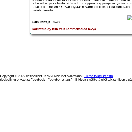
puhepätkiä, jotka toistavat Sun Tzun oppeja. Kappalejärjestys toimii, 
sotakone. The Art Of War löytääkin varmasti tiensä taistelumetallin fa
metallin faneille.
Lukukertoja:
7538
Rekisteröidy niin voit kommentoida levyä
Copyright © 2025 desibeli.net | Kaikki oikeudet pidätetään |
Tietoa toimituksesta
desibeli.net ei vastaa Facebook-, Youtube- ja last.fm-linkkien sisällöstä eikä takaa niiden sisä