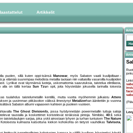
aastattelut
Artikkelit
Arti
Artis
Sa
Ruot
jonk
olla puolen, sillä kuten oppi-isänsä
Manowar
, myös Sabaton vaatii kuulijoiltaan
 ja elämää suurempaa melodista metallia taotaan niin valtaisilla vasaroilla kuulijoiden
Linki
sti. Lyriikat ovat täynnänsä luoteja, uskomattomia saavutuksia, taistelua elintilasta,
saba
n alla on tällä kertaa
Sun Tzu
n opit, joita höystetään jokusella tarinalla toisesta
inst
fac
sab
as tuulahdus taistelumetallin kentillä, mutta vuotta myöhemmin julkaistu
Attero
uksen ja uusimman pitkäsoiton välissä ilmestynyt
Metalizer
han äänitettiin jo vuonna
(Päi
sisältävä Sabaton albumi vajaaseen kahteen ja puoleen vuoteen.
ahtavalla
The Ghost Division
illa, jossa hyödynnetään powermetallin tuttuja saloja
Levy
televat taustalla ja koskettimet koristelevat teräksisiä pintoja. Nimibiisi,
40:1
sekä
en taistelulaulujen sarjaa, joka yskii ainostaan lyhyen ja turhan tuntuisen
The Nature
. Kotoisesta kulmasta katsottuna kiekon kohokohta on tietysti vauhdikas
Talvisota
,
t limittyvät tunnelmallisten kohotusten kanssa ja välillä kuullaan höysteeksi lyhyitä