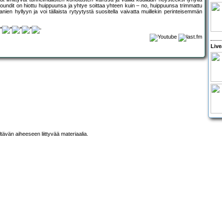
soundit on hiottu huippuunsa ja yhtye soittaa yhteen kuin – no, huippuunsa trimmattu
nien hyllyyn ja voi tällaista rytyytystä suositella vaivatta muillekin perinteisemmän
Live
ltävän aiheeseen liittyvää materiaalia.