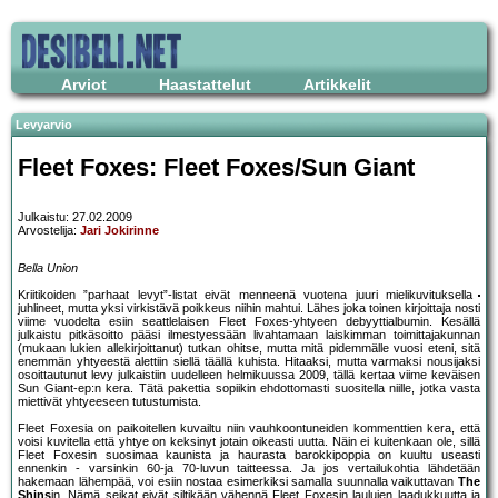
Arviot
Haastattelut
Artikkelit
Levyarvio
Fleet Foxes: Fleet Foxes/Sun Giant
Julkaistu: 27.02.2009
Arvostelija:
Jari Jokirinne
Bella Union
Kriitikoiden ”parhaat levyt”-listat eivät menneenä vuotena juuri mielikuvituksella
juhlineet, mutta yksi virkistävä poikkeus niihin mahtui. Lähes joka toinen kirjoittaja nosti
viime vuodelta esiin seattlelaisen Fleet Foxes-yhtyeen debyyttialbumin. Kesällä
julkaistu pitkäsoitto pääsi ilmestyessään livahtamaan laiskimman toimittajakunnan
(mukaan lukien allekirjoittanut) tutkan ohitse, mutta mitä pidemmälle vuosi eteni, sitä
enemmän yhtyeestä alettiin siellä täällä kuhista. Hitaaksi, mutta varmaksi nousijaksi
osoittautunut levy julkaistiin uudelleen helmikuussa 2009, tällä kertaa viime keväisen
Sun Giant-ep:n kera. Tätä pakettia sopiikin ehdottomasti suositella niille, jotka vasta
miettivät yhtyeeseen tutustumista.
Fleet Foxesia on paikoitellen kuvailtu niin vauhkoontuneiden kommenttien kera, että
voisi kuvitella että yhtye on keksinyt jotain oikeasti uutta. Näin ei kuitenkaan ole, sillä
Fleet Foxesin suosimaa kaunista ja haurasta barokkipoppia on kuultu useasti
ennenkin - varsinkin 60-ja 70-luvun taitteessa. Ja jos vertailukohtia lähdetään
hakemaan lähempää, voi esiin nostaa esimerkiksi samalla suunnalla vaikuttavan
The
Shins
in. Nämä seikat eivät siltikään vähennä Fleet Foxesin laulujen laadukkuutta ja