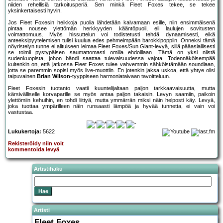
niiden rehellisiä tarkoitusperiä. Sen minkä Fleet Foxes tekee, se tekee
yksinkertaisesti hyvin.
Jos Fleet Foxesin heikkoja puolia lähdetään kaivamaan esille, niin ensimmäisenä
pintaa nousee ylettömän herkkyyden kääntöpuoli, eli laulujen sovitusten
voimattomuus. Myös hissuttelun voi todistetusti tehdä dynaamisesti, eikä
anteeksipyytelemisen tulisi kuulua edes pehmeimpään barokkipoppiin. Onneksi tämä
nöyristelyn tunne ei alituiseen leimaa Fleet Foxes/Sun Giant-levyä, sillä pääasiallisesti
se toimii pystypäisen saumattomasti omilla ehdoillaan. Tämä on yksi niistä
sudenkuopista, johon bändi saattaa tulevaisuudessa vajota. Todennäköisempää
kuitenkin on, että jatkossa Fleet Foxes tulee vahvemmin sähköistämään soundiaan,
jotta se paremmin sopisi myös live-muottiin. En jotenkin jaksa uskoa, että yhtye olisi
taipuvainen
Brian Wilson
-tyyppiseen harmoniataivaan tavoitteluun.
Fleet Foxesin tuotanto vaatii kuuntelijaltaan paljon tarkkaavaisuutta, mutta
kärsivälliselle korvaparille se myös antaa paljon takaisin. Levyn saamiin, paikoin
ylettömiin kehuihin, en tohdi liittyä, mutta ymmärrän miksi näin helposti käy. Levyä,
joka tuottaa ympärilleen näin runsaasti lämpöä ja hyvää tunnetta, ei vain voi
vastustaa.
Lukukertoja:
5622
Rekisteröidy niin voit
kommentoida levyä
Artistihaku
Artisti
Fleet Foxes