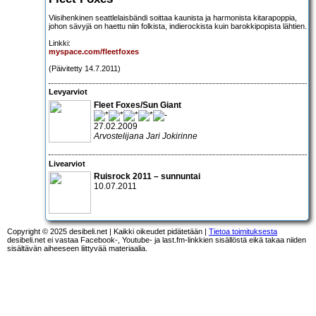
Viisihenkinen seattlelaisbändi soittaa kaunista ja harmonista kitarapoppia,
johon sävyjä on haettu niin folkista, indierockista kuin barokkipopista lähtien.
Linkki:
myspace.com/fleetfoxes
(Päivitetty 14.7.2011)
Levyarviot
Fleet Foxes/Sun Giant
27.02.2009
Arvostelijana Jari Jokirinne
Livearviot
Ruisrock 2011
– sunnuntai
10.07.2011
Copyright © 2025 desibeli.net | Kaikki oikeudet pidätetään |
Tietoa toimituksesta
desibeli.net ei vastaa Facebook-, Youtube- ja last.fm-linkkien sisällöstä eikä takaa niiden
sisältävän aiheeseen liittyvää materiaalia.