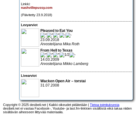
Linkki:
nashvillepussy.com
(Päivitetty 23.9.2018)
Levyarviot
Pleased to Eat You
23.09.2018
Arvostelijana Mika Roth
From Hell to Texas
14.03.2009
Arvostelijana Mikko Lamberg
Livearviot
Wacken Open Air – torstai
31.07.2008
Copyright © 2025 desibeli.net | Kaikki oikeudet pidätetään |
Tietoa toimituksesta
desibeli.net ei vastaa Facebook-, Youtube- ja last.fm-linkkien sisällöstä eikä takaa niiden
sisältävän aiheeseen liittyvää materiaalia.