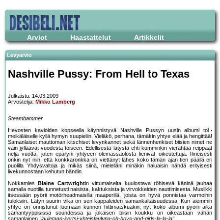
Arviot
Haastattelut
Artikkelit
Levyarvio
Nashville Pussy: From Hell to Texas
Julkaistu: 14.03.2009
Arvostelija:
Mikko Lamberg
Steamhammer
Hevosten kavioiden kopseella käynnistyvä Nashville Pussyn uusin albumi toi
meikäläiselle kyllä hymyn suupieliin. Vieläkö, perhana, tämäkin yhtye elää ja hengittää!
Samanlaiset mauttoman kitschiset levynkannet sekä lännenhenkiset biisien nimet ne
vain jylläävät vuodesta toiseen. Edellisestä lätystä ehti kumminkin vierähtää reippaat
neljä vuotta, joten epäilyni yhtyeen olemassaolosta lienivät oikeutettuja. Ilmeisesti
onkin nyt niin, että konkkaronkka on viettänyt lähes koko tämän ajan tien päällä eri
puolilla Yhdysvaltoja ja mikäs siinä, mielelläni minäkin haluaisin nähdä erityisesti
livekunnostaan kehutun bändin.
Nokkamies
Blaine Cartwright
in vittumaiselta kuulostava röhisevä käninä jauhaa
samalla nuotilla tunnetusti naisista, kaktuksista ja virvokkeiden nauttimisesta. Musiikki
itsessään pyörii motörheadmaisilla maaperillä, joista on hyvä ponnistaa varmoihin
tuloksiin. Lätyn suurin vika on sen kappaleiden samankaltaisuudessa. Kun aiemmin
yhtye on onnistunut luomaan kunnon hittimatskuakin, nyt koko albumi pyörii aika
samantyyppisissä soundeissa ja jokaisen biisin koukku on oikeastaan vähän
samanlainen
”lauletaan-kertsi-yhteislauluna-oh-boys-and-girls-la-la-la”
.