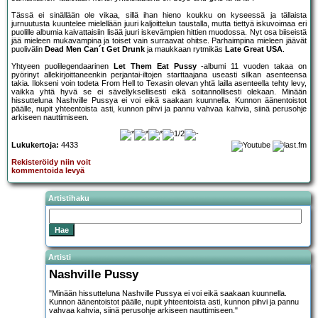
Tässä ei sinällään ole vikaa, sillä ihan hieno koukku on kyseessä ja tällaista
jurnuutusta kuuntelee mielellään juuri kaljoittelun taustalla, mutta tiettyä iskuvoimaa eri
puolille albumia kaivattaisiin lisää juuri iskevämpien hittien muodossa. Nyt osa biiseistä
jää mieleen mukavampina ja toiset vain surraavat ohitse. Parhaimpina mieleen jäävät
puolivälin
Dead Men Can´t Get Drunk
ja maukkaan rytmikäs
Late Great USA
.
Yhtyeen puolilegendaarinen
Let Them Eat Pussy
-albumi 11 vuoden takaa on
pyörinyt allekirjoittaneenkin perjantai-iltojen starttaajana useasti silkan asenteensa
takia. Ilokseni voin todeta From Hell to Texasin olevan yhtä lailla asenteella tehty levy,
vaikka yhtä hyvä se ei sävellyksellisesti eikä soitannollisesti olekaan. Minään
hissutteluna Nashville Pussya ei voi eikä saakaan kuunnella. Kunnon äänentoistot
päälle, nupit yhteentoista asti, kunnon pihvi ja pannu vahvaa kahvia, siinä perusohje
arkiseen nauttimiseen.
Lukukertoja:
4433
Rekisteröidy niin voit
kommentoida levyä
Artistihaku
Artisti
Nashville Pussy
"Minään hissutteluna Nashville Pussya ei voi eikä saakaan kuunnella.
Kunnon äänentoistot päälle, nupit yhteentoista asti, kunnon pihvi ja pannu
vahvaa kahvia, siinä perusohje arkiseen nauttimiseen."