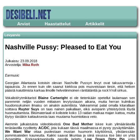
Arviot
Haastattelut
Artikkelit
Levyarvio
Nashville Pussy: Pleased to Eat You
Julkaistu: 23.09.2018
Arvostelija:
Mika Roth
Earmusic
Georgian Atlantasta kotoisin olevan Nashville Pussyn levyt ovat takuuvarmoja
tapauksia. Jo ennen kuin olin saanut kiekkoa pois muoveistaan tiesin, että hetken
päästä kaiuttimista karkaa ilmoille helvetiinmoinen ränttätänttä ja rock’n’roll sirkus.
Vokalisti/rytmikitaristi
Blaine Cartwright
ei ole tietenkään opetellut laulamaan sen
paremmin neljän vuoden mittaisen levytystauon aikana, mutta herran kulmikas
huudonsukuinen ilmaisu on ainakin autenttista. Vaikeammat palat omalla kitarallaan
soittava
Ruyter Suys
on taas nainen paikallaan, eikä avioparin yhteistyöstä löydä
huomauttamista. Biisimateriaali ei kolistele koko 13 raidan matkaa majan kattoa, mutta
löytyy tästäkin kattauksesta taas muutama huomioitava veto.
Aiemmin julkaistuista videobiiseistä
One Bad Mother
iskee kuin ylimääräisellä
teräslastilla ryyditetty
AC/DC
, jota kukaan tässä maailmassa ei pysty pysäyttämään.
We Want War
ottaa puolestaan mustan huumorin käyttöönsä, ylistäessään
pommisateiden kauneutta. Kaikki saavat liikuntaa ja siinä sivussa itse biisi on yhtä
dynamiittia. Korkeaoktaanisella gasolla ladattu
Low Down Dirty Pig
voisi