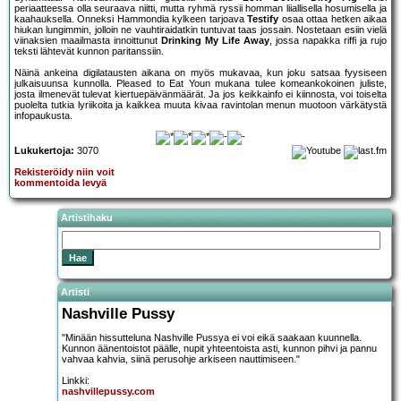
periaatteessa olla seuraava niitti, mutta ryhmä ryssii homman liiallisella hosumisella ja
kaahauksella. Onneksi Hammondia kylkeen tarjoava
Testify
osaa ottaa hetken aikaa
hiukan lungimmin, jolloin ne vauhtiraidatkin tuntuvat taas jossain. Nostetaan esiin vielä
viinaksien maailmasta innoittunut
Drinking My Life Away
, jossa napakka riffi ja rujo
teksti lähtevät kunnon paritanssiin.
Näinä ankeina digilatausten aikana on myös mukavaa, kun joku satsaa fyysiseen
julkaisuunsa kunnolla. Pleased to Eat Youn mukana tulee komeankokoinen juliste,
josta ilmenevät tulevat kiertuepäivänmäärät. Ja jos keikkainfo ei kiinnosta, voi toiselta
puolelta tutkia lyriikoita ja kaikkea muuta kivaa ravintolan menun muotoon värkätystä
infopaukusta.
Lukukertoja:
3070
Rekisteröidy niin voit
kommentoida levyä
Artistihaku
Artisti
Nashville Pussy
"Minään hissutteluna Nashville Pussya ei voi eikä saakaan kuunnella.
Kunnon äänentoistot päälle, nupit yhteentoista asti, kunnon pihvi ja pannu
vahvaa kahvia, siinä perusohje arkiseen nauttimiseen."
Linkki:
nashvillepussy.com