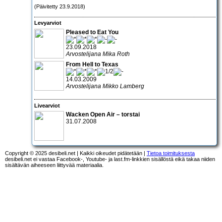
(Päivitetty 23.9.2018)
Levyarviot
Pleased to Eat You
23.09.2018
Arvostelijana Mika Roth
From Hell to Texas
14.03.2009
Arvostelijana Mikko Lamberg
Livearviot
Wacken Open Air – torstai
31.07.2008
Copyright © 2025 desibeli.net | Kaikki oikeudet pidätetään |
Tietoa toimituksesta
desibeli.net ei vastaa Facebook-, Youtube- ja last.fm-linkkien sisällöstä eikä takaa niiden
sisältävän aiheeseen liittyvää materiaalia.