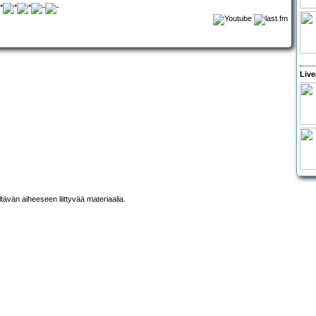
Live
ltävän aiheeseen liittyvää materiaalia.