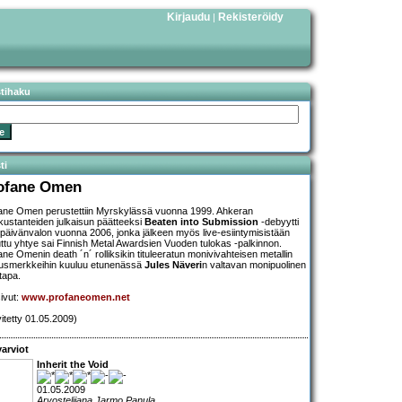
Kirjaudu
Rekisteröidy
|
stihaku
ti
ofane Omen
ane Omen perustettiin Myrskylässä vuonna 1999. Ahkeran
ustanteiden julkaisun päätteeksi
Beaten into Submission
-debyytti
 päivänvalon vuonna 2006, jonka jälkeen myös live-esiintymisistään
ttu yhtye sai Finnish Metal Awardsien Vuoden tulokas -palkinnon.
ane Omenin death ´n´ rolliksikin tituleeratun monivivahteisen metallin
usmerkkeihin kuuluu etunenässä
Jules Näveri
n valtavan monipuolinen
tapa.
sivut:
www.profaneomen.net
vitetty 01.05.2009)
arviot
Inherit the Void
01.05.2009
Arvostelijana Jarmo Panula