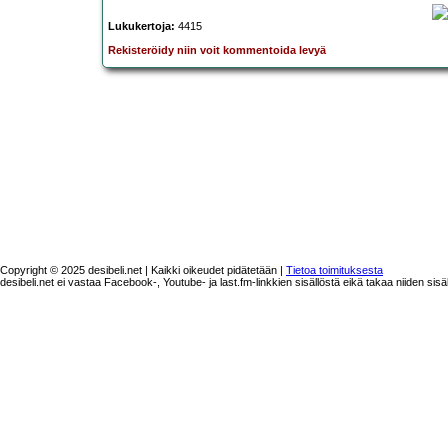
Lukukertoja:
4415
Rekisteröidy niin voit kommentoida levyä
Copyright © 2025 desibeli.net | Kaikki oikeudet pidätetään |
Tietoa toimituksesta
desibeli.net ei vastaa Facebook-, Youtube- ja last.fm-linkkien sisällöstä eikä takaa niiden sisä