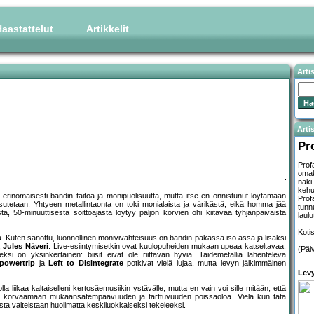
aastattelut
Artikkelit
Arti
Artis
Pr
Prof
omak
näki
kehu
rinomaisesti bändin taitoa ja monipuolisuutta, mutta itse en onnistunut löytämään
Prof
itsutetaan. Yhtyeen metallintaonta on toki monialaista ja värikästä, eikä homma jää
tunn
ästä, 50-minuuttisesta soittoajasta löytyy paljon korvien ohi kiitävää tyhjänpäiväistä
laulu
Koti
 Kuten sanottu, luonnollinen monivivahteisuus on bändin pakassa iso ässä ja lisäksi
,
Jules Näveri
. Live-esiintymisetkin ovat kuulopuheiden mukaan upeaa katseltavaa.
(Päi
ksi on yksinkertainen: biisit eivät ole riittävän hyviä. Taidemetallia lähentelevä
powertrip
ja
Left to Disintegrate
potkivat vielä lujaa, mutta levyn jälkimmäinen
Levy
a liikaa kaltaiselleni kertosäemusiikin ystävälle, mutta en vain voi sille mitään, että
nistu korvaamaan mukaansatempaavuuden ja tarttuvuuden poissaoloa. Vielä kun tätä
vista valteistaan huolimatta keskiluokkaiseksi tekeleeksi.