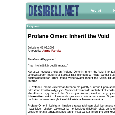
Arviot
H
Levyarvio
Profane Omen: Inherit the Void
Julkaistu: 01.05.2009
Arvostelija:
Jarmo Panula
Metalheim/Playground
"Ihan hyvin jätkät vetää, mutta.."
Kovassa nousussa olevan Profane Omenin Inherit the Void ilmentää e
lahtelaispartion musiikista kaikkia niitä hienouksia, mistä bändiä su
soittotaidostakaan kiinni, mutta valitettavasti Inherit the Voidin pitk
tavaraa.
Ei Profane Omenia kuitenkaan turhaan ole pidetty suurena lupauksena.
orkesterin keulilta löytyy yksi Suomen kovimmista metallivokalisteista
Valitettavasti syy Inherit the Voidin jäämiseen pieneksi pettymykse
Information
sekä rokkaavasta groovesta voimansa saavat
Super
puolisko on kokonaan yhtä keskinkertaista ihanjees-osastoa.
Profane Omenin kehittynyt ilmaisu saattaa toki vain yksinkertaisesti oll
massiivisen pituiset säkeistöt ja moniosaiset riffipötköt eivät on
yliopistometallia tarjotaan lähes tunnin mitassa, jää Inherit the Void ko