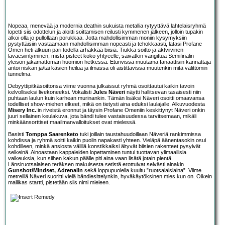
Nopeaa, menevää ja modernia deathin sukuista metallia rytyyttävä lahtelaisryhmä
lopetti siis odottelun ja aloitti soittamisen reilusti kymmenen jälkeen, jolloin tupakin
alkoi olla jo pullollaan porukkaa. Jotta mahdollisimman moniin kysymyksiin
pystyttäisiin vastaamaan mahdollisimman nopeasti ja tehokkaasti, latasi Profane
Omen heti alkuun pari todella ärhäkkää biisiä. Tiukka soitto ja aktviivinen
lavaesiintyminen, mistä pisteet koko yhtyeelle, saivatkin vangittua Semifinalin
yleisön jakamattoman huomion hetkessä. Eturivissä muutama fanaattisin kannattaja
antoi niskan ja/tai käsien heilua ja ilmassa oli aistittavissa muutenkin mitä välittömin
tunnelma.
Debyyttipitkäsoittonsa viime vuonna julkaissut ryhmä osoittautui kaikin tavoin
kelvolliseksi livekoneeksi. Vokalisti
Jules Näveri
näytti hallitsevan tasaisesti niin
puhtaan laulun kuin karhean murinankin. Tämän lisäksi Näveri osoitti omaavansa
todelliset show-miehen elkeet, mikä on tietysti aina eduksi laulajalle. Alkuvuodesta
Misery Inc.
:in riveistä eronnut ja täysin Profane Omeniin keskittynyt Näveri onkin
juuri sellainen keulakuva, jota bändi tulee vastaisuudessa tarvitsemaan, mikäli
minkäänsorttiset maailmanvalloitukset ovat mielessä.
Basisti
Tomppa Saarenketo
tuki joillain taustahuudoillaan Näveriä rankimmissa
kohdissa ja ryhmä soitti kaikin puolin napakasti yhteen. Vieläpä äänentasokin osui
kohdilleen, minkä ansiosta välillä konstikkaiksi äityvät biisien rakenteet pysyivät
selkeinä. Ainoastaan kappaleiden lopettaminen tuntui tuottavan ylimaallisia
vaikeuksia, kun siihen kakun päälle piti aina vaan lisätä jotain pientä.
Länsiruotsalaisen teräksen makuisesta setistä erottuivat selvästi ainakin
Gunshot/Mindset, Adrenalin
sekä loppupuolella kuultu ”ruotsalaislaina”. Viime
metreillä Näveri suoritti vielä bändiesittelynkin, hyväkäytöksinen mies kun on. Oikein
mallikas startti, pistetään siis nimi mieleen.