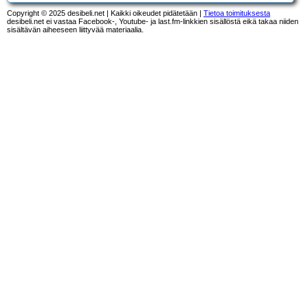
Copyright © 2025 desibeli.net | Kaikki oikeudet pidätetään |
Tietoa toimituksesta
desibeli.net ei vastaa Facebook-, Youtube- ja last.fm-linkkien sisällöstä eikä takaa niiden
sisältävän aiheeseen liittyvää materiaalia.