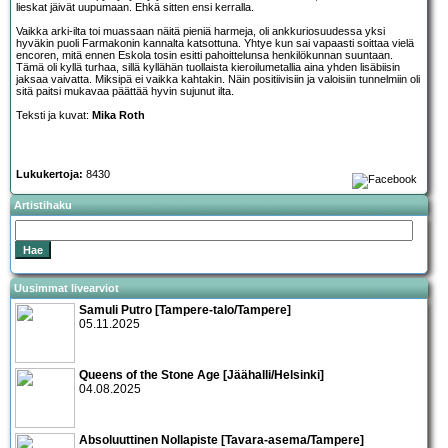
lieskat jäivät uupumaan. Ehkä sitten ensi kerralla.
Vaikka arki-ilta toi muassaan näitä pieniä harmeja, oli ankkuriosuudessa yksi
hyväkin puoli Farmakonin kannalta katsottuna. Yhtye kun sai vapaasti soittaa vielä
encoren, mitä ennen Eskola tosin esitti pahoittelunsa henkilökunnan suuntaan.
Tämä oli kyllä turhaa, sillä kyllähän tuollaista kieroilumetallia aina yhden lisäbiisin
jaksaa vaivatta. Miksipä ei vaikka kahtakin. Näin positiivisiin ja valoisiin tunnelmiin oli
sitä paitsi mukavaa päättää hyvin sujunut ilta.
Teksti ja kuvat:
Mika Roth
Lukukertoja:
8430
Artistihaku
Uusimmat livearviot
Samuli Putro [Tampere-talo/Tampere]
05.11.2025
Queens of the Stone Age [Jäähalli/Helsinki]
04.08.2025
Absoluuttinen Nollapiste [Tavara-asema/Tampere]