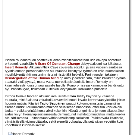
Pienen roudaustauon päätteeksi lavan miehitti vuorostaan illan ehkäpä odotetuin
orkesteri, vastikään
A State Of Constant Change
debyyttialbuminsa julkaissut
Insert Remedy
. Alkujaan
Nick Cave
covereita soitellut, ja siitä vuosien saatossa
tyystin omaan persoonalliseen suuntaansa kehittynyt ryhmä on eräs suomalaisen
musiikkikentän kiinnostavimmista nimistä tällä hetkellä. Parin vuoden takainen
Disintegration of the Human Mind
ep antoi jo viitteitä siitä, mihin kaikkeen ryhmä
saattaisi vielä pystyä, mutta vasta tuoreella pitkäsoitolla Insert Remedy on
kirjaimellisesti noussut seuraavalle tasolle. Kompromisseja kammoava bändi joutui
nyt, ironista kyllä, tinkimään kuitenkin levynjulkaisukeikkansa puitteista.
Introna toimiva tuoreen albumin avausraita
From Unity
käynnistyi vaimena
taustalla, minkä aikana vokalisti
Lamantiini
nousi lavalle kertomaan yleisölle joitain
huonoja uutisia. Kitaristi
Tapio Seppänen
puuttui kokoonpanosta ja Lamantiinin
itsensä kurkku oli kuuleman mukaan sellaisessa kunnossa, ettei sillä voisi oikein
laulaa – vaikka yrittää herra aikoi kuitenkin. Näistä ongelmista johtuen alkuperäinen
ajatus levyn livenä läpisoittamisesta oli muuttunut mahdottomuudeksi, mutta keikka
olisi silti luvassa – ainoastaan vähän tavallisempi sellainen. Paikkaavalla kitaristilla,
ylimääräisellä viulunsoittajalla, sekä pienellä vokaaliavulla setti sitten vedettiin kuin
vedettiinkin kunnialla lävitse.