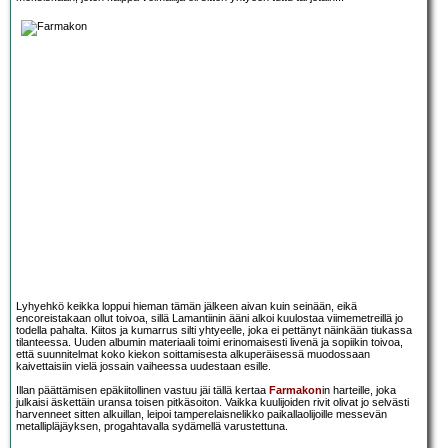
Lyhyehkö keikka loppui hieman tämän jälkeen aivan kuin seinään, eikä
encoreistakaan ollut toivoa, sillä Lamantiinin ääni alkoi kuulostaa viimemetreillä jo
todella pahalta. Kiitos ja kumarrus silti yhtyeelle, joka ei pettänyt näinkään tiukassa
tilanteessa. Uuden albumin materiaali toimi erinomaisesti livenä ja sopiikin toivoa,
että suunnitelmat koko kiekon soittamisesta alkuperäisessä muodossaan
kaivettaisiin vielä jossain vaiheessa uudestaan esille.
Illan päättämisen epäkiitollinen vastuu jäi tällä kertaa
Farmakon
in harteille, joka
julkaisi äskettäin uransa toisen pitkäsoiton. Vaikka kuulijoiden rivit olivat jo selvästi
harvenneet sitten alkuillan, leipoi tamperelaisnelikko paikallaolijoille messevän
metallipläjäyksen, progahtavalla sydämellä varustettuna.