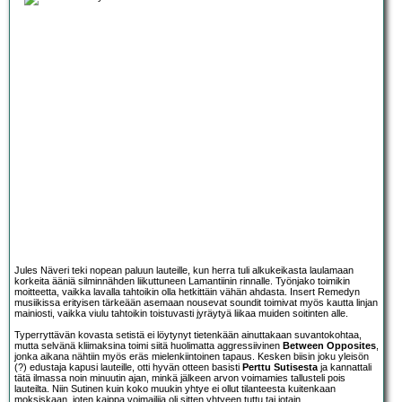
Jules Näveri teki nopean paluun lauteille, kun herra tuli alkukeikasta laulamaan
korkeita ääniä silminnähden liikuttuneen Lamantiinin rinnalle. Työnjako toimikin
moitteetta, vaikka lavalla tahtoikin olla hetkittäin vähän ahdasta. Insert Remedyn
musiikissa erityisen tärkeään asemaan nousevat soundit toimivat myös kautta linjan
mainiosti, vaikka viulu tahtoikin toistuvasti jyräytyä liikaa muiden soitinten alle.
Typerryttävän kovasta setistä ei löytynyt tietenkään ainuttakaan suvantokohtaa,
mutta selvänä kliimaksina toimi siitä huolimatta aggressiivinen
Between Opposites
,
jonka aikana nähtiin myös eräs mielenkiintoinen tapaus. Kesken biisin joku yleisön
(?) edustaja kapusi lauteille, otti hyvän otteen basisti
Perttu Sutisesta
ja kannattali
tätä ilmassa noin minuutin ajan, minkä jälkeen arvon voimamies tallusteli pois
lauteilta. Niin Sutinen kuin koko muukin yhtye ei ollut tilanteesta kuitenkaan
moksiskaan, joten kaippa voimailija oli sitten yhtyeen tuttu tai jotain...