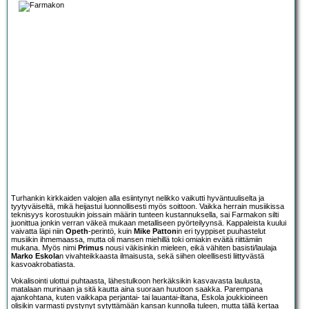
Turhankin kirkkaiden valojen alla esiintynyt nelikko vaikutti hyväntuuliselta ja
tyytyväiseltä, mikä heijastui luonnollisesti myös soittoon. Vaikka herrain musiikissa
teknisyys korostuukin joissain määrin tunteen kustannuksella, sai Farmakon silti
juonittua jonkin verran väkeä mukaan metalliseen pyörteilyynsä. Kappaleista kuului
vaivatta läpi niin
Opeth
-perintö, kuin
Mike Patton
in eri tyyppiset puuhastelut
musiikin ihmemaassa, mutta oli mansen miehillä toki omiakin eväitä riittämiin
mukana. Myös nimi
Primus
nousi väkisinkin mieleen, eikä vähiten basisti/laulaja
Marko Eskola
n vivahteikkaasta ilmaisusta, sekä siihen oleellisesti liittyvästä
kasvoakrobatiasta.
Vokalisointi ulottui puhtaasta, lähestulkoon herkäksikin kasvavasta laulusta,
matalaan murinaan ja sitä kautta aina suoraan huutoon saakka. Parempana
ajankohtana, kuten vaikkapa perjantai- tai lauantai-iltana, Eskola joukkioineen
olisikin varmasti pystynyt sytyttämään kansan kunnolla tuleen, mutta tällä kertaa