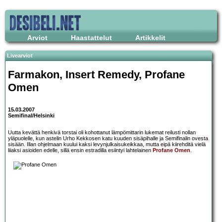
Arviot
Haastattelut
Artikkelit
Livearviot
Farmakon, Insert Remedy, Profane
Omen
15.03.2007
Semifinal/Helsinki
Uutta kevättä henkivä torstai oli kohottanut lämpömittarin lukemat reilusti nollan
yläpuolelle, kun astelin Urho Kekkosen katu kuuden sisäpihalle ja Semifinalin ovesta
sisään. Illan ohjelmaan kuului kaksi levynjulkaisukeikkaa, mutta eipä kiirehditä vielä
liiaksi asioiden edelle, sillä ensin estradilla esiintyi lahtelainen
Profane Omen
.