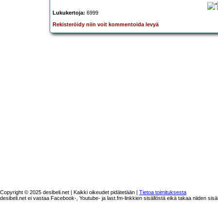
Lukukertoja:
6999
Rekisteröidy niin voit kommentoida levyä
Copyright © 2025 desibeli.net | Kaikki oikeudet pidätetään |
Tietoa toimituksesta
desibeli.net ei vastaa Facebook-, Youtube- ja last.fm-linkkien sisällöstä eikä takaa niiden sisä