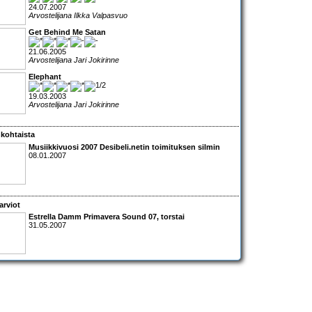
24.07.2007
Arvostelijana Ilkka Valpasvuo
Get Behind Me Satan
21.06.2005
Arvostelijana Jari Jokirinne
Elephant
19.03.2003
Arvostelijana Jari Jokirinne
kohtaista
Musiikkivuosi 2007 Desibeli.netin toimituksen silmin
08.01.2007
arviot
Estrella Damm Primavera Sound 07
, torstai
31.05.2007