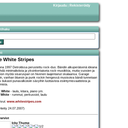
Kirjaudu
Rekisteröidy
|
stihaku
ti
e White Stripes
na 1997 Detroitissa perustettu rock-duo. Bändin alkuperäisenä ideana
tehdä minimalistista ja yksinkertaiseta rock-musiikkia, mutta vuosien ja
ion myötä sisaruspari on hivenen laajentanut skalaansa. Garage
in, vanhan bluesin ja punk rockin hengessä musisoiva bändi tunnetaan
 tiukasti punavalkoisiin sävyihin luottavista esiintymisvaatteista ja
imista.
 White
- laulu, kitara, piano ym.
 White
- rummut, perkussiot, laulu
sivut:
www.whitestripes.com
vitetty 24.07.2007)
arviot
Icky Thump