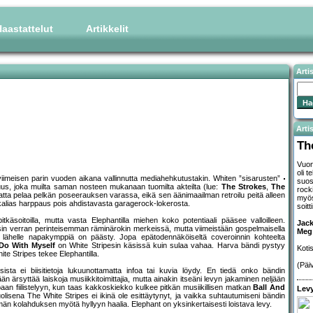
aastattelut
Artikkelit
Arti
Artis
Th
Vuon
oli 
n viimeisen parin vuoden aikana vallinnutta mediahehkutustakin. Whiten ”sisarusten”
suos
kuus, joka muilta saman nosteen mukanaan tuomilta akteilta (lue:
The Strokes
,
The
rock
matta pelaa pelkän poseerauksen varassa, eikä sen äänimaailman retroilu peitä alleen
myös
uskalias harppaus pois ahdistavasta garagerock-lokerosta.
soitt
käsoitoilla, mutta vasta Elephantilla miehen koko potentiaali pääsee valloilleen.
Jack
iisin verran perinteisemman räminärokin merkeissä, mutta viimeistään gospelmaisella
Meg
 lähelle napakymppiä on päästy. Jopa epätodennäköiseltä coveroinnin kohteelta
Do With Myself
on White Stripesin käsissä kuin sulaa vahaa. Harva bändi pystyy
Koti
e Stripes tekee Elephantilla.
(Päi
sista ei biisitietoja lukuunottamatta infoa tai kuvia löydy. En tiedä onko bändin
än ärsyttää laiskoja musiikkitoimittajia, mutta ainakin itseäni levyn jakaminen neljään
paan fiilistelyyn, kun taas kakkoskiekko kulkee pitkän musiikillisen matkan
Ball And
Levy
lisena The White Stripes ei ikinä ole esittäytynyt, ja vaikka suhtautumiseni bändin
ämän kolahduksen myötä hyllyyn haalia. Elephant on yksinkertaisesti loistava levy.