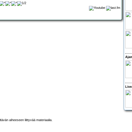
Ajan
Live
ltävän aiheeseen liittyvää materiaalia.