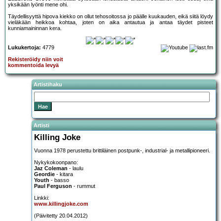
yksikään lyönti mene ohi.
Täydellisyyttä hipova kiekko on ollut tehosoitossa jo päälle kuukauden, eikä siitä löydy
vieläkään heikkoa kohtaa, joten on aika antautua ja antaa täydet pisteet
kunniamaininnan kera.
Lukukertoja:
4779
Rekisteröidy niin voit
kommentoida levyä
Artistihaku
Artisti
Killing Joke
Vuonna 1978 perustettu brittiläinen postpunk-, industrial- ja metallipioneeri.
Nykykokoonpano:
Jaz Coleman
- laulu
Geordie
- kitara
Youth
- basso
Paul Ferguson
- rummut
Linkki:
www.killingjoke.com
(Päivitetty 20.04.2012)