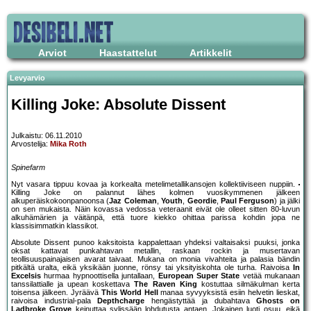
Arviot
Haastattelut
Artikkelit
Levyarvio
Killing Joke: Absolute Dissent
Julkaistu: 06.11.2010
Arvostelija:
Mika Roth
Spinefarm
Nyt vasara tippuu kovaa ja korkealta metelimetallikansojen kollektiiviseen nuppiin.
Killing Joke on palannut lähes kolmen vuosikymmenen jälkeen
alkuperäiskokoonpanoonsa (
Jaz Coleman
,
Youth
,
Geordie
,
Paul Ferguson
) ja jälki
on sen mukaista. Näin kovassa vedossa veteraanit eivät ole olleet sitten 80-luvun
alkuhämärien ja väitänpä, että tuore kiekko ohittaa parissa kohdin jopa ne
klassisimmatkin klassikot.
Absolute Dissent punoo kaksitoista kappalettaan yhdeksi valtaisaksi puuksi, jonka
oksat kattavat punkahtavan metallin, raskaan rockin ja musertavan
teollisuuspainajaisen avarat taivaat. Mukana on monia vivahteita ja palasia bändin
pitkältä uralta, eikä yksikään juonne, rönsy tai yksityiskohta ole turha. Raivoisa
In
Excelsis
hurmaa hypnoottisella juntallaan,
European Super State
vetää mukanaan
tanssilattialle ja upean koskettava
The Raven King
kostuttaa silmäkulman kerta
toisensa jälkeen. Jyräävä
This World Hell
manaa syvyyksistä esiin helvetin lieskat,
raivoisa industrial-pala
Depthcharge
hengästyttää ja dubahtava
Ghosts on
Ladbroke Grove
keinuttaa sylissään lohdutusta antaen. Jokainen luoti osuu, eikä