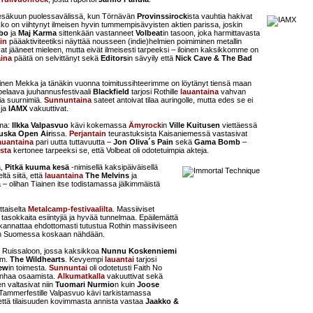
kesäkuun puolessavälissä, kun Törnävän
Provinssirock
ista vauhtia hakivat
ko on viihtynyt ilmeisen hyvin tummempisävyisten aktien parissa, joskin
bo
ja
Maj Karma
sittenkään vastanneet
Volbeat
in tasoon, joka harmittavasta
in
pääaktiviteetiksi näyttää nousseen (indie)helmien poimiminen metallin
at jääneet mieleen, mutta eivät ilmeisesti tarpeeksi – iloinen kaksikkomme on
ina
päätä on selvittänyt sekä
Editors
in sävyily että
Nick Cave & The Bad
inen Mekka ja tänäkin vuonna toimitussihteerimme on löytänyt tiensä maan
a pelaava juuhannusfestivaali
Blackfield
tarjosi Rothille
lauantaina
vahvan
sia suurnimiä.
Sunnuntaina
sateet antoivat tilaa auringolle, mutta edes se ei
ja
IAMX
vakuuttivat.
uma:
Ilkka Valpasvuo
kävi kokemassa
Ämyrock
in
Ville Kuitusen
viettäessä
uska Open Air
issa.
Perjantain
teurastuksista Kaisaniemessä vastasivat
auantaina
pari uutta tuttavuutta –
Jon Oliva´s Pain
sekä
Gama Bomb
–
sta
kertonee tarpeeksi se, että Volbeat oli odotetuimpia akteja.
a,
Pitkä kuuma kesä
-nimisellä kaksipäiväisellä
ltä siitä, että
lauantaina
The Melvins
ja
 – olihan Tiainen itse todistamassa jälkimmäistä
taiselta
Metalcamp-festivaalilta
. Massiiviset
n tasokkaita esiintyjiä ja hyvää tunnelmaa. Epäilemättä
 kannattaa ehdottomasti tutustua Rothin massiiviseen
tuskin Suomessa koskaan nähdään.
n Ruissaloon, jossa kaksikkoa
Nunnu Koskenniemi
m.
The Wildhearts
. Kevyempi
lauantai
tarjosi
ew
in toimesta.
Sunnuntai
oli odotetusti Faith No
 vanhaa osaamista.
Alkumatkalla
vakuuttivat sekä
en valtasivat niin
Tuomari Nurmio
n kuin
Joose
e Tammerfestille Valpasvuo kävi tarkistamassa
 että tilaisuuden kovimmasta annista vastaa
Jaakko &