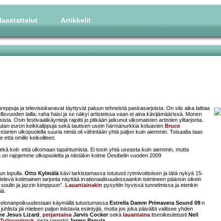
aastattelut
Artikkelit
ureppuja ja televisiokanavat täyttyvät paluun tehneistä paskasarjoista. On siis aika laittaa
llisvuoden lailla: raha haisi ja se näkyi artisteissa vaan ei aina kävijämäärissä. Monen
sista. Osin festivaalikäyntejä rajoitti jo pitkään jatkunut ulkomaisten artistien ylitarjonta.
adan euron keikkalippuja sekä tautisen usein härmänurkkia koluavien
Bruce
starien ulkopuolella suuria nimiä oli vähintään yhtä paljon kuin aiemmin. Toisaalta taas
e että omille keikoilleen.
sekä koti- että ulkomaan tapahtumista. Ei tosin yhtä useasta kuin aiemmin, mutta
ä on rajojemme ulkopuolelta ja niistäkin kolme Desibelin vuoden 2009
un lopulla.
Otto Kylmälä
kävi tarkistamassa totutusti rytmivoittoisen ja tätä nykyä 15-
elevä kotimainen tarjonta näyttää irrationaalisuudessaankin toimineen pääosin oikein
soulin ja jazzin kimppuun”.
Lauantainakin
pysyttiin hyvissä tunnelmissa ja etenkin
iä.
Barcelonanpoikuudestaan käymällä tutustumassa
Estrella Damm Primavera Sound 09
:n
 juhlista jäi mieleen paljon loistavia esiintyjiä, mutta jos joka päivältä valitsee yhden
he Jesus Lizard
,
perjantaina
Jarvis Cocker
sekä
lauantaina
itseoikeutetusti
Neil
Tulivuorirock
, josta raportoi
Jarmo Panula
.