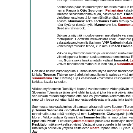
Kotimaassa päästiin suurempien festarien makuun 
herrat Panula ja
Otto Suuronen
.
Perjantaina
kaksik
ikuisesti selvittämättömäksi jää, olisivatko mm.
Place
yleisömenestyksestä johtuen jäi näkemättä.
Lauanta
seasta:
Murmansk
sekä
Zacharius Carls Group
ov
näet löytänyt tiensä myös
Manowar
in luo.
Sunnunta
Seeds
in rähinärock.
Saksasta näyttää muodostuneen metallipäille varsina
metallijuhliin. Gootti/industrial/elektro-rock –osastoll
saksalaispanoksen lisäksi mm.
VNV Nation
in kaltai
vähentänyt musiikin tehoa, kun mm.
Frozen Plasma
Viikkoa myöhemmin koettiin jo varsinainen ruuhkas
viikonloppunsa hieman raskaammissa tunnelmissa
T
mm.
Gojira
sekä turskametallin valtiaat
Immortal
.
L
vetivät tehokkaasti maton Kuitusen alta ja
sunnuntai
Helsinkiä hellitiin viikonloppuna Tuskan lisäksi myös uudella tulokkaall
juhlalla.
Tuomas Tiainen
sekä allekirjoittanut lienevät paljossa yhtä mie
sunnuntaina
The Flaming Lips
vastasivat kovimmista esiintymisistä
keikkaa lavalla tanssien.
Viikkoa myöhemmin Roth löysi itsensä vaatimattoman viiden päivän mit
Slovenian Tolminissa järjestetyt juhlat tarjosivat joka ikisenä päivänää
sen luokan musiikkitapahtuma ettei sitä voi ymmärtää kokematta itse:
raporttiin, jossa puhetta riittää monesta sellaisesta artistista, joita 
Suomessa festivaalitoimitus oli samaan aikaan siirtynyt Suomen Turu
ja
Tommi Saarikoski
viihdyttivät
Ruisrock
in raskaana
perjantaina
m
tunnelmallisuutta sekä herkkyyttä mm.
Ladytron
in,
Glasvegas
in ja
M
Moren. Viikko tästä ja Kylmälä löysi
Tammerfest
iltä niin nuorta kuin
Eput
että
PMMP
. Festarien
jälkimmäisellä
puoliskolla toimittajan miel
Keskitalo
n näkemykselliset visiot. Vastapainona suurelle ja hintavall
ilmaisen ja nousevia yhtyeitä esittelevän
Noste
-tapahtuman. Ei yllätä,
Jay
.