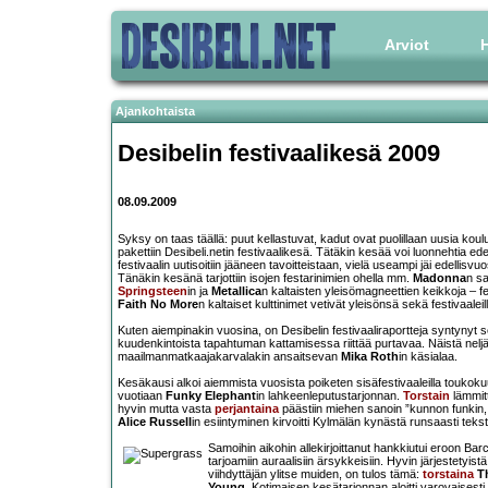
Arviot
H
Ajankohtaista
Desibelin festivaalikesä 2009
08.09.2009
Syksy on taas täällä: puut kellastuvat, kadut ovat puolillaan uusia koul
pakettiin Desibeli.netin festivaalikesä. Tätäkin kesää voi luonnehtia ede
festivaalin uutisoitiin jääneen tavoitteistaan, vielä useampi jäi edellisvuo
Tänäkin kesänä tarjottiin isojen festarinimien ohella mm.
Madonna
n s
Springsteen
in ja
Metallica
n kaltaisten yleisömagneettien keikkoja – fe
Faith No More
n kaltaiset kulttinimet vetivät yleisönsä sekä festivaaleill
Kuten aiempinakin vuosina, on Desibelin festivaaliraportteja syntynyt 
kuudenkintoista tapahtuman kattamisessa riittää purtavaa. Näistä nelj
maailmanmatkaajakarvalakin ansaitsevan
Mika Roth
in käsialaa.
Kesäkausi alkoi aiemmista vuosista poiketen sisäfestivaaleilla toukoku
vuotiaan
Funky Elephant
in lahkeenleputustarjonnan.
Torstain
lämmitt
hyvin mutta vasta
perjantaina
päästiin miehen sanoin ”kunnon funkin, 
Alice Russell
in esiintyminen kirvoitti Kylmälän kynästä runsaasti tekst
Samoihin aikohin allekirjoittanut hankkiutui eroon 
tarjoamiin auraalisiin ärsykkeisiin. Hyvin järjestetyistä
viihdyttäjän ylitse muiden, on tulos tämä:
torstaina
T
Young
. Kotimaisen kesätarjonnan aloitti varovaisesti