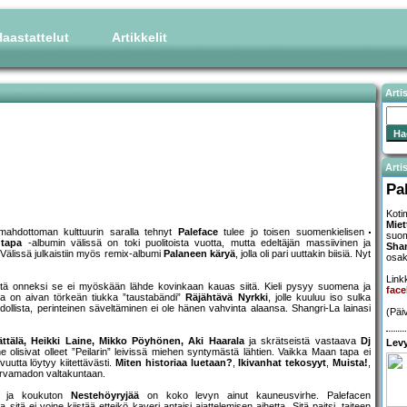
aastattelut
Artikkelit
Arti
Artis
Pa
Koti
Miet
 mahdottoman kulttuurin saralla tehnyt
Paleface
tulee jo toisen suomenkielisen
suom
tapa
-albumin välissä on toki puolitoista vuotta, mutta edeltäjän massiivinen ja
Sha
Välissä julkaistiin myös remix-albumi
Palaneen käryä
, jolla oli pari uuttakin biisiä. Nyt
osaks
Linkk
htä onneksi se ei myöskään lähde kovinkaan kauas siitä. Kieli pysyy suomena ja
face
alla on aivan törkeän tiukka ”taustabändi”
Räjähtävä Nyrkki
, jolle kuuluu iso sulka
ollista, perinteinen säveltäminen ei ole hänen vahvinta alaansa. Shangri-La lainasi
(Päi
ttälä, Heikki Laine, Mikko Pöyhönen, Aki Haarala
ja skrätseistä vastaava
Dj
Levy
e olisivat olleet ”Peilarin” leivissä miehen syntymästä lähtien. Vaikka Maan tapa ei
vuutta löytyy kiitettävästi.
Miten historiaa luetaan?
,
Ikivanhat tekosyyt
,
Muista!
,
korvamadon valtakuntaan.
en ja koukuton
Nestehöyryjää
on koko levyn ainut kauneusvirhe. Palefacen
itä ei voine kiistää etteikö kaveri antaisi ajattelemisen aihetta. Sitä paitsi, taiteen