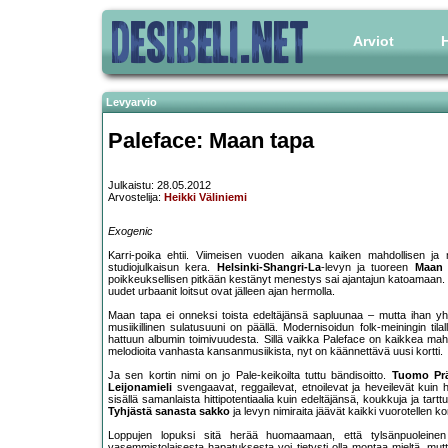
Arviot
H
Levyarvio
Paleface: Maan tapa
Julkaistu: 28.05.2012
Arvostelija:
Heikki Väliniemi
Exogenic
Karri-poika ehtii. Viimeisen vuoden aikana kaiken mahdollisen ja
studiojulkaisun kera.
Helsinki-Shangri-La
-levyn ja tuoreen
Maan 
poikkeuksellisen pitkään kestänyt menestys sai ajantajun katoamaan. 
uudet urbaanit loitsut ovat jälleen ajan hermolla.
Maan tapa ei onneksi toista edeltäjänsä sapluunaa – mutta ihan y
musiikillinen sulatusuuni on päällä. Modernisoidun folk-meiningin til
hattuun albumin toimivuudesta. Sillä vaikka Paleface on kaikkea mahd
melodioita vanhasta kansanmusiikista, nyt on käännettävä uusi kortti.
Ja sen kortin nimi on jo Pale-keikoilta tuttu bändisoitto.
Tuomo Prä
Leijonamieli
svengaavat, reggailevat, etnoilevat ja heveilevät kuin h
sisällä samanlaista hittipotentiaalia kuin edeltäjänsä, koukkuja ja tarttu
Tyhjästä sanasta sakko
ja levyn nimiraita jäävät kaikki vuorotellen 
Loppujen lopuksi sitä herää huomaamaan, että tylsänpuolein
vasemmistolaisesta hapatuksesta voi tietysti olla montaa mieltä, mutta s