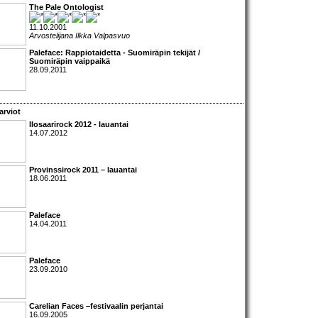
The Pale Ontologist
11.10.2001
Arvostelijana Ilkka Valpasvuo
Paleface: Rappiotaidetta - Suomiräpin tekijät /
Suomiräpin vaippaikä
28.09.2011
arviot
Ilosaarirock 2012 - lauantai
14.07.2012
Provinssirock 2011 – lauantai
18.06.2011
Paleface
14.04.2011
Paleface
23.09.2010
Carelian Faces
–festivaalin perjantai
16.09.2005