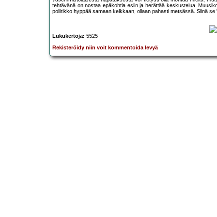
tehtävänä on nostaa epäkohtia esiin ja herättää keskustelua. Muusikot
poliitikko hyppää samaan kelkkaan, ollaan pahasti metsässä. Siinä se ”
Lukukertoja:
5525
Rekisteröidy niin voit kommentoida levyä