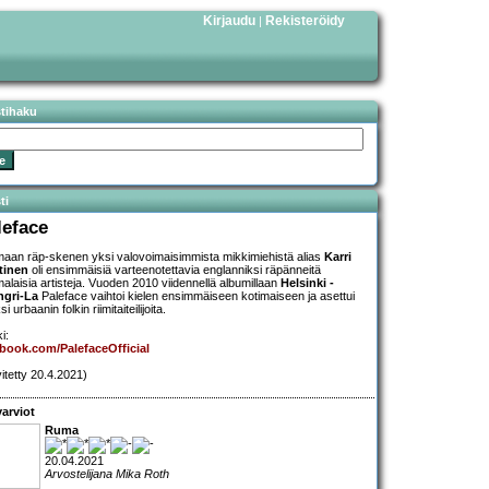
Kirjaudu
Rekisteröidy
|
stihaku
ti
leface
maan räp-skenen yksi valovoimaisimmista mikkimiehistä alias
Karri
tinen
oli ensimmäisiä varteenotettavia englanniksi räpänneitä
alaisia artisteja. Vuoden 2010 viidennellä albumillaan
Helsinki -
ngri-La
Paleface vaihtoi kielen ensimmäiseen kotimaiseen ja asettui
i urbaanin folkin riimitaiteilijoita.
i:
book.com/PalefaceOfficial
vitetty 20.4.2021)
arviot
Ruma
20.04.2021
Arvostelijana Mika Roth