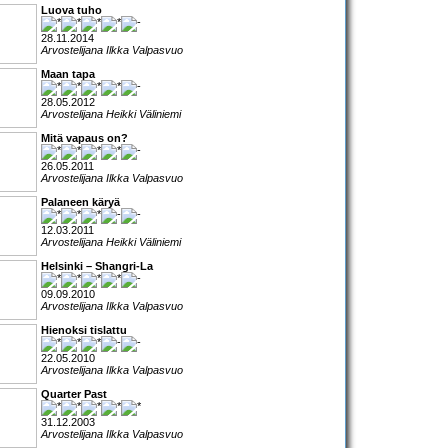
Luova tuho
28.11.2014
Arvostelijana Ilkka Valpasvuo
Maan tapa
28.05.2012
Arvostelijana Heikki Väliniemi
Mitä vapaus on?
26.05.2011
Arvostelijana Ilkka Valpasvuo
Palaneen käryä
12.03.2011
Arvostelijana Heikki Väliniemi
Helsinki – Shangri-La
09.09.2010
Arvostelijana Ilkka Valpasvuo
Hienoksi tislattu
22.05.2010
Arvostelijana Ilkka Valpasvuo
Quarter Past
31.12.2003
Arvostelijana Ilkka Valpasvuo