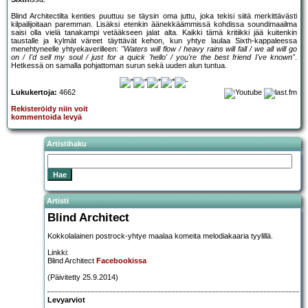
Blind Architectilta kenties puuttuu se täysin oma juttu, joka tekisi siitä merkittävästi
kilpailijoitaan paremman. Lisäksi etenkin äänekkäämmissä kohdissa soundimaailma
saisi olla vielä tanakampi vetääkseen jalat alta. Kaikki tämä kritiikki jää kuitenkin
taustalle ja kylmät väreet täyttävät kehon, kun yhtye laulaa Sixth-kappaleessa
menehtyneelle yhtyekaverilleen:
"Waters will flow / heavy rains will fall / we all will go
on / I'd sell my soul / just for a quick 'hello' / you're the best friend I've known"
.
Hetkessä on samalla pohjattoman surun sekä uuden alun tuntua.
Lukukertoja:
4662
Rekisteröidy niin voit
kommentoida levyä
Artistihaku
Artisti
Blind Architect
Kokkolalainen postrock-yhtye maalaa komeita melodiakaaria tyylillä.
Linkki:
Blind Architect
Facebookissa
(Päivitetty 25.9.2014)
Levyarviot