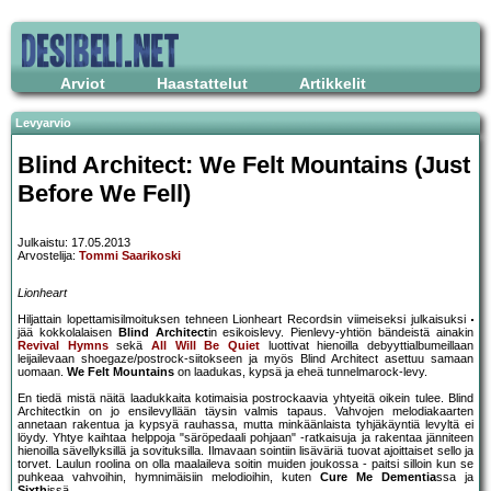
Arviot
Haastattelut
Artikkelit
Levyarvio
Blind Architect: We Felt Mountains (Just
Before We Fell)
Julkaistu: 17.05.2013
Arvostelija:
Tommi Saarikoski
Lionheart
Hiljattain lopettamisilmoituksen tehneen Lionheart Recordsin viimeiseksi julkaisuksi
jää kokkolalaisen
Blind Architect
in esikoislevy. Pienlevy-yhtiön bändeistä ainakin
Revival Hymns
sekä
All Will Be Quiet
luottivat hienoilla debyyttialbumeillaan
leijailevaan shoegaze/postrock-siitokseen ja myös Blind Architect asettuu samaan
uomaan.
We Felt Mountains
on laadukas, kypsä ja eheä tunnelmarock-levy.
En tiedä mistä näitä laadukkaita kotimaisia postrockaavia yhtyeitä oikein tulee. Blind
Architectkin on jo ensilevyllään täysin valmis tapaus. Vahvojen melodiakaarten
annetaan rakentua ja kypsyä rauhassa, mutta minkäänlaista tyhjäkäyntiä levyltä ei
löydy. Yhtye kaihtaa helppoja "säröpedaali pohjaan" -ratkaisuja ja rakentaa jänniteen
hienoilla sävellyksillä ja sovituksilla. Ilmavaan sointiin lisäväriä tuovat ajoittaiset sello ja
torvet. Laulun roolina on olla maalaileva soitin muiden joukossa - paitsi silloin kun se
puhkeaa vahvoihin, hymnimäisiin melodioihin, kuten
Cure Me Dementia
ssa ja
Sixth
issä.