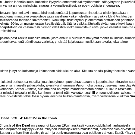
in. Uuden isännän luulisi kuitenkin löytyvän ennemmin tai myöhemmin, sillä yhtyeen jo kevääl
än vahva annos melodista, avaraa ja voimallisesti soivaa post-rockia ja shoegazea.
eltaan nipun mittavin, mutta biisin seitsemässä ja puolessa minuutissa ei ole tippaakaan
 muotoaan muuttava pienoisteos pitää sisällään kaiken oleellisen, ja vaikka Blind Architect ei
 hallitsevansa tonttinsa suvereenisti. Rockimpi, tiivistetympi ja enemmän brittiläiseen perintöön
yditetty 90-luvun muisto jostain kesäiseltä päivältä, ja vaikka äänivallit eivät nouse kovinkaan
ecapitation
on vastaavasti hieman edellisten liitolta kuulostava raita, jonka vaikutus kasvaa
mittoihinsa.
n paikan post-rockin runsailta mailta, josta avautuu suotuisat näkymät moniin muihinkin suuntii
 osoittavat, että bändi osaa varioida, yhdistää ja jalostaa musiikkiaan tavalla, joka tekee
tten ja nyt on koittanut jo kolmannen pikkukiekon aika. Kiirusta on siis pitänyt herrain tuvas
io tiukaksi puristettua metallia, jota sitoo yhteen punkahtava asenne ja perinteisen thrashin suu
ca
n ensimmäisellä pitkäsoitolla, aivan kuin huuruisin
Venom
olisi päässyt sorvaamaan Bay A
 olennaista Boreal Grinistä, sillä mukana on myös määrittelemätön annos 90-luvun raskainta
tta miksipä toisaalta pitäisi, kun homma toimii näin vaivattomasti. III on soundeiltaan raskas, m
valle orkesterille tekisi tosin hyvää laventaa hiukan otantaansa, mistä viimeisenä kuultava
Sm
e Dead: VOL. 4: Meet Me in the Tomb
Church of the Dead
on saapunut kuuden EP:n hauskasti konseptoidulla kalmanhajuisella
aan neljänteen rajapyykkiinsä. Yhtyeen innoittajakseen mainitsemat, aiemmissakin arvostelu
ikutteet vanhan liiton death-, thrash- ja punk-maisemista ovat edelleen vahvasti läsnä. Yhtye 