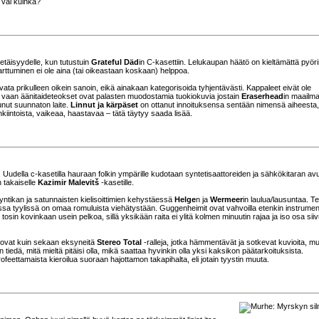
 vai kuinka?
oetäisyydelle, kun tutustuin
Grateful Däd
in C-kasettiin. Lelukaupan häätö on kieltämättä pyöri
arttuminen ei ole aina (tai oikeastaan koskaan) helppoa.
kuvata prikulleen oikein sanoin, eikä ainakaan kategorisoida tyhjentävästi. Kappaleet eivät ole
ä, vaan äänitaideteokset ovat palasten muodostamia tuokiokuvia jostain
Eraserhead
in maailma
unut suunnaton laite.
Linnut ja kärpäset
on ottanut innoituksensa sentään nimensä aiheesta,
nkiintoista, vaikeaa, haastavaa – tätä täytyy saada lisää.
Uudella c-kasetilla hauraan folkin ympärille kudotaan syntetisaattoreiden ja sähkökitaran avu
 takaiselle
Kazimir Malevitš
-kasetille.
syntikan ja satunnaisten kielisoittimien kehystäessä
Helge
n ja
Wermeer
in laulua/lausuntaa. Te
ssa tyylissä on omaa romuluista viehätystään. Guggenheimit ovat vahvoilla etenkin instrumen
 tosin kovinkaan usein pelkoa, sillä yksikään raita ei ylitä kolmen minuutin rajaa ja iso osa siiv
ovat kuin sekaan eksyneitä
Stereo Total
-ralleja, jotka hämmentävät ja sotkevat kuvioita, mu
 tiedä, mitä mieltä pitäisi olla, mikä saattaa hyvinkin olla yksi kaksikon päätarkoituksista.
eettamaista kieroilua suoraan hajottamon takapihalta, eli jotain tyystin muuta.