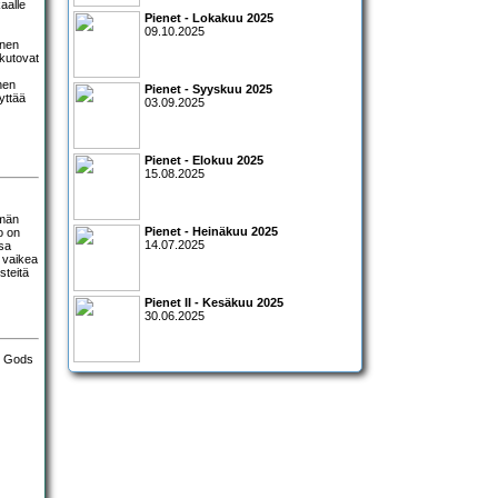
aalle
Pienet - Lokakuu 2025
09.10.2025
inen
 kutovat
nen
Pienet - Syyskuu 2025
yttää
03.09.2025
Pienet - Elokuu 2025
15.08.2025
hmän
Pienet - Heinäkuu 2025
o on
14.07.2025
ssa
n vaikea
steitä
Pienet II - Kesäkuu 2025
30.06.2025