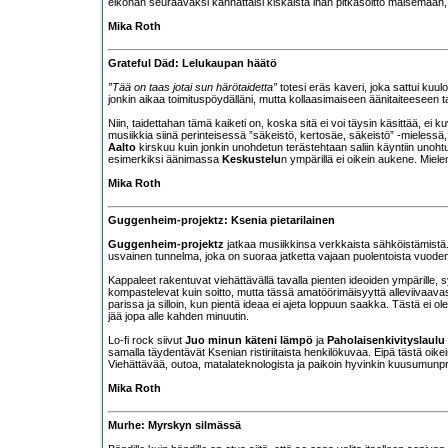
eiköhän seuraavaksi kannattaisi kiskaista ihan pitkäsoitto maisemaan,
Mika Roth
Grateful Däd: Lelukaupan häätö
”Tää on taas jotai sun härötaidetta”
totesi eräs kaveri, joka sattui kuul
jonkin aikaa toimituspöydälläni, mutta kollaasimaiseen äänitaiteeseen t
Niin, taidettahan tämä kaiketi on, koska sitä ei voi täysin käsittää, ei 
musiikkia siinä perinteisessä ”säkeistö, kertosäe, säkeistö” -mieless
Aalto
kirskuu kuin jonkin unohdetun terästehtaan saliin käyntiin unoht
esimerkiksi äänimassa
Keskustelu
n ympärillä ei oikein aukene. Miele
Mika Roth
Guggenheim-projektz: Ksenia pietarilainen
Guggenheim-projektz
jatkaa musiikkinsa verkkaista sähköistämistä. 
usvainen tunnelma, joka on suoraa jatketta vajaan puolentoista vuoden
Kappaleet rakentuvat viehättävällä tavalla pienten ideoiden ympärille, 
kompastelevat kuin soitto, mutta tässä amatöörimäisyyttä alleviivaava
parissa ja silloin, kun pientä ideaa ei ajeta loppuun saakka. Tästä ei ole
jää jopa alle kahden minuutin.
Lo-fi rock siivut
Juo minun käteni lämpö
ja
Paholaisenkivityslaulu
samalla täydentävät Ksenian ristiriitaista henkilökuvaa. Eipä tästä oikein
Viehättävää, outoa, matalateknologista ja paikoin hyvinkin kuusumunprof
Mika Roth
Murhe: Myrskyn silmässä