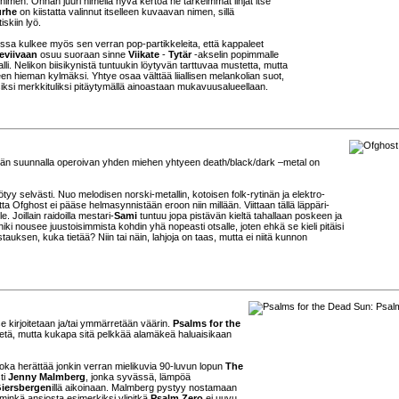
an nimen. Onhan juuri nimellä hyvä kertoa ne tärkeimmät linjat itse
rhe
on kiistatta valinnut itselleen kuvaavan nimen, sillä
iskiin lyö.
nissa kulkee myös sen verran pop-partikkeleita, että kappaleet
leviivaan
osuu suoraan sinne
Viikate
-
Tytär
-akselin popimmalle
lli. Nelikon biisikynistä tuntuukin löytyvän tarttuvaa mustetta, mutta
een hieman kylmäksi. Yhtye osaa välttää liiallisen melankolian suot,
isiksi merkkituliksi pitäytymällä ainoastaan mukavuusalueellaan.
skylän suunnalla operoivan yhden miehen yhtyeen death/black/dark –metal on
tyy selvästi. Nuo melodisen norski-metallin, kotoisen folk-rytinän ja elektro-
ta Ofghost ei pääse helmasynnistään eroon niin millään. Viittaan tällä läppäri-
 Joillain raidoilla mestari-
Sami
tuntuu jopa pistävän kieltä tahallaan poskeen ja
iki nousee juustoisimmista kohdin yhä nopeasti otsalle, joten ehkä se kieli pitäisi
auksen, kuka tietää? Niin tai näin, lahjoja on taas, mutta ei niitä kunnon
kirjoitetaan ja/tai ymmärretään väärin.
Psalms for the
a tietä, mutta kukapa sitä pelkkää alamäkeä haluaisikaan
joka herättää jonkin verran mielikuvia 90-luvun lopun
The
ti
Jenny Malmberg
, jonka syvässä, lämpöä
iersbergen
illä aikoinaan. Malmberg pystyy nostamaan
minkä ansiosta esimerkiksi ylipitkä
Psalm Zero
ei uuvu