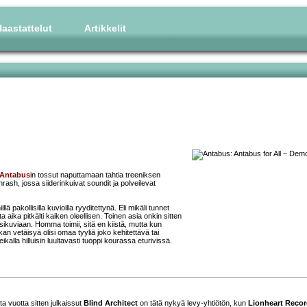
aastattelut
Artikkelit
Antabus
in tossut naputtamaan tahtia treeniksen
hrash, jossa siiderinkuivat soundit ja polveilevat
lä pakollisilla kuvioilla ryyditettynä. Eli mikäli tunnet
aika pitkälti kaiken oleellisen. Toinen asia onkin sitten
sikuviaan. Homma toimii, sitä en kiistä, mutta kun
kan vetäisyä olisi omaa tyyliä joko kehitettävä tai
ikalla hilluisin luultavasti tuoppi kourassa eturivissä.
ta vuotta sitten julkaissut
Blind Architect
on tätä nykyä levy-yhtiötön, kun
Lionheart Reco