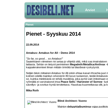
Arviot
H
Pienet
Pienet - Syyskuu 2014
22.09.2014
Antabus: Antabus for All – Demo 2014
”So far, so good… so Antabus!”
Saatekirjeen viimeinen rivi antaa jo vihjettä siitä, mikä saa imatralaisen
lattiasta. Sehän on tietysti perinteinen
Megadeth
/
Metallica
/
Anthrax
-t
kappalerakenteet ilman mitään örinöitä tai blastbeat-ryskytystä.
Neljän biisin mittainen Antabus for All onkin ehtaa kasari-thrashia juuri niil
kolmen edellä mainitun orkesterin 80-luvun tuotannon, tiedät Antabusista 
se, kuinka mielekästä on tehdä musiikkia, joka pyrkii vain imitoimaan e
ryhmältä ei varsinaisesti irtoa
Peace Sells
/
Harvester of Sorrow
-luo
sävellys- ja sovitus-kyniä teroitettava. Hauskaa kuunneltavaa silti, ja ke
Mika Roth
Blind Architect: Vuono
Mainion
debyyttialbuminsa
vajaa puolitois