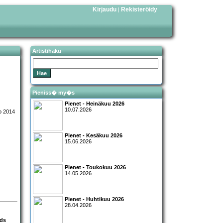
Kirjaudu
Rekisteröidy
|
Artistihaku
Pieniss� my�s
Pienet - Heinäkuu 2026
10.07.2026
Pienet - Kesäkuu 2026
15.06.2026
Pienet - Toukokuu 2026
14.05.2026
Pienet - Huhtikuu 2026
28.04.2026
rds