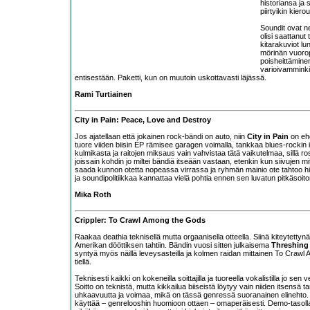
historiansa ja
piirtyikin kier
Soundit ovat ne
olisi saattanut
kitarakuviot l
mörinän vuorop
poisheittäminen
varioivamminkin
entisestään. Paketti, kun on muutoin uskottavasti läjässä.
Rami Turtiainen
City in Pain: Peace, Love and Destroy
Jos ajatellaan että jokainen rock-bändi on auto, niin
City in Pain
on ehd
tuore viiden biisin EP rämisee garagen voimalla, tankkaa blues-rockin ik
kulmikasta ja raitojen miksaus vain vahvistaa tätä vaikutelmaa, sillä r
joissain kohdin jo miltei bändiä itseään vastaan, etenkin kun siivujen m
saada kunnon otetta nopeassa virrassa ja ryhmän mainio ote tahtoo h
ja soundipolitiikkaa kannattaa vielä pohtia ennen sen luvatun pitkäsoit
Mika Roth
Crippler: To Crawl Among the Gods
Raakaa deathia teknisellä mutta orgaanisella otteella. Siinä kiteytettyn
Amerikan dööttiksen tahtiin. Bändin vuosi sitten julkaisema
Threshing
syntyä myös näillä leveysasteilla ja kolmen raidan mittainen To Crawl 
tiellä.
Teknisesti kaikki on kokeneilla soittajilla ja tuoreella vokalistilla jo se
Soitto on teknistä, mutta kikkailua biiseistä löytyy vain niiden itsensä
uhkaavuutta ja voimaa, mikä on tässä genressä suoranainen elinehto. E
käyttää – genrelooshin huomioon ottaen – omaperäisesti. Demo-tasolla b