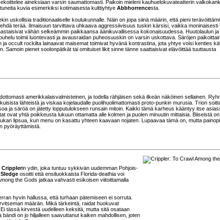
 sekoittelee aineksiaan varsin saumattomasti. Paikoin mieleni kauhuelokuvateatterin valkokank
outuneita kuvia esimerkiksi kotimaisesta kulttiyhtye
Abbhorrence
sta.
kin uskollisia traditionaaliselle koulukunnalle. Näin on jopa siinä määrin, että pieni terävöittäm
 tehdä terää. Ilmaisuun tarvittava uhkaava aggressiivisuus tuskin kärsisi, vaikka moninaisesti
unastaisivat vähän selkeämmin paikkaansa äänikuvallisessa kokonaisuudessa. Huutolaulun ja
uhelu toimii luontevasti ja avausraidan puheosuuskin on varsin uskottava. Säröjen paikoittai
 ja occult rockilta lainaavat maisemat toimivat hyvänä kontrastina, jota yhtye voisi kenties kä
. Samoin pienet soolonpätkät tai omituiset likit sinne tänne saattaisivat elävöittää tuuttausta
ottomasti amerikkalaisvalmisteinen, ja todella rähjäisen sekä ilkeän näköinen sellainen. Ry
uisista lähteistä ja viskaa kojelaudalle puolihuolimattomasti proto-punkin murusia. Trion soitt
osoa ja säröä on jätetty lopputulokseen runsain mitoin. Kaikki tämä karheus kääntyy itse asia
itat ovat yhtä poikkeusta lukuun ottamatta alle kolmen ja puolen minuutin mittaisia. Biiseistä o
iukan lipsua, kun menu on kasattu yhteen kaavaan nojaten. Lupaavaa tämä on, mutta painopi
on pyöräyttämistä.
ä
Crippler
in ydin, joka tuntuu sykkivän uudemman Pohjois-
 Sledge
osoitti että ensiluokkaista Florida-deathia voi
Among the Gods jatkaa vahvasti esikoisen viitoittamalla
n verran hyvin hallussa, että turhaan pätemiseen ei sorruta.
 tarvitseman määrän. Mikä tärkeintä, raidat huokuvat
i tässä kirvestä uudelleen keksitä, mutta sitä osataan
ändi on jo hiljalleen saavuttanut kaiken mahdollisen, joten