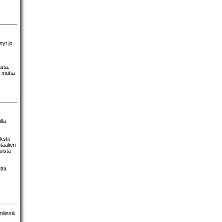
nyt jo
sta.
 mutta
lla
kstit
taalien
uista
tta