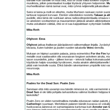
Bändille kuin bändille on etua siitä, että se osaa valita itselleen sopiv
musiikista, jolloin potentiaaliset kuulijat löytävät yhtyeen helpommin.
Mu
murheellisiahan nämä tarinat ovat, mitä ryhmä neljännellä julkaisullaan t
Suksi ei luista ja molli on elinehto, mutta Murheen raskaan rockin suo
tarttuvat nopeasti korvaan. Etenkin videobiisiksi nostettu
Takaan ja al
puolelle, eikä tämä ole suinkaan ainoa radiosoittopotentiaalia omaava ra
se aineisten sovittaminen ja maustaminen jättävät ainakin allekirjoittan
mutta uskaltaisin väittää, että se ei saa kappaleitaan syttymään todell
Mika Roth
Ofghost: Eeva
Ofghost
jatkaa ihailtavan jääräpäisesti valitsemallaan linjalla. Jyvä
kiivasta, kuten kahden ja puolen vuoden takaisella
Veins
-demolla.
Mukaan on hiipinyt uusiakin palasia, joista esimerkiksi
For the Fire
hyö
metallin osat saattavatkin olla seuraavan loogisen askeleen airuita, mut
tason soundeihin, jotka – jälleen kerran – tekevät hallaa kokonaisuudelle.
käyttävän halpis-soundeja hyväkseen, mutta ainakin allekirjoittaneelle h
pitää vain keskelle suuta. Ehkä bändin rakentaminen ympärille toisi vast
resursseja.
Mika Roth
Psalms for the Dead Sun: Psalm Zero
Sanotaan että mitä useampi osa bändin nimessä on, sitä varmemmin se 
Dead Sun
ei ole tältä pohjalta tarkasteltuna valinnut itselleen helppo
lasketella?
Psalm Zero on viiden tunnelmallista metallia edustavan raidan paketti, 
Gathering
in suuntaan. Merkittävin palanen bändin kuvassa on vokalis
huokuvassa äänessä on samantapaista karismaa kuin
Anneke van G
jopa hieman heikommankin kappalemateriaalin aivan omalle tasolleen, 