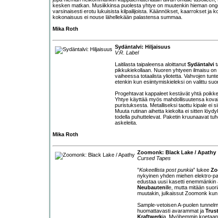
kesken matkan. Musiikkinsa puolesta yhtye on muutenkin hieman ongel
varsinaisesti erotu lukuisista kilpailijoista. Käännökset, kaarrokset ja 
kokonaisuus ei nouse lähellekään palastensa summaa.
Mika Roth
Sydäntalvi: Hiljaisuus
V.R. Label
Laitilasta taipaleensa aloittanut
Sydäntalvi
t
pikkukiekollaan. Nuoren yhtyeen ilmaisu on
vaiheessa totaalista yliotetta. Vahvojen tunte
etenkin kun esiintymiskieleksi on valittu suo
Progehtavat kappaleet kestävät yhtä poikkeusta 
Yhtye käyttää myös mahdollisuutensa kovalla
puristuksesta. Metalliseksi taottu kipale e
Muuta rutinan aihetta kiekolta ei sitten löyd
todella puhuttelevat. Paketin kruunaavat tu
askeleita.
Mika Roth
Zoomonk: Black Lake / Apathy
Cursed Tapes
”
Kokeellista post punkia
” lukee
Zo
nykyinen yhden miehen elektro-pain
edustaa uusi kasetti enemmänkin ää
Neubauten
ille, mutta mitään suor
muutakin, julkaissut Zoomonk kun 
Sample-vetoisen A-puolen tunnelma 
huomattavasti avarammat ja
Trus
Kraftwerk
ia. Myöhemmin koetaan l