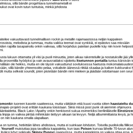
missa, sillä bändin progehtava tunnelmametalli ei
koukut ovat kovin tutun tuntuisia, minkä johdosta
aiteilee vakuuttavasti tunnelmallisen rockin ja metallin rajamaastossa neljän kappaleen
 rosoista, melodista ja tummaa, mutta vaikka teemat ovat synkkiä, ei epätoivo saa missään
iden rajoilla tasapainoilu onkin vaikeaa, sillä horjahdus patetian puolelle käy niin kovin helposti
mi.
lukuun ottamatta yli viisi ja puoli minuuttia, joten aikaa rakenteluille ja nostatuksille jää yllin
 prosentilla hyödyksi ja vain avausraidaksi sijoitettu
Itsetunnon portailla
tuntuu kärsivän t
i sinällään ole heikko, mutta en ole täysin vakuuttunut sovituksessa haetusta mokomalaisuudes
ykään, sillä bändin yhteensoitto pelaa, vokalistin äänessä riittää skaalaa ja kaiken kukkuraksi ly
hdit mutta selkeät soundit, joten pistetään bändin nimi mieleen ja jäädään odottamaan sen seu
omonk
in tuoreen kasetin saatteessa, mutta väittäisin että kuusi vuotta sitten
haastateltu d
ajais-projekti ovat erittäin kaukana toisistaan. Siinä missä post punk oli aiemmin ohjenuora
nitaidetta. Black Lake / Apathy onkin henkisesti sukua esimerkiksi berliiniläiselle
Einstürz
ia linjoja on vaikea piirtää mihinkään tiettyyn aikaan tai levyyn. Neljä albumimittaista levyä, ja 
on niin kaukana omalla ulapallaan.
on tumma, hetkittäin lähes ahdistava, mutta ei suinkaan lohduton. Toisella puoliskolla fiilikse
t Yourself
muistuttaa jopa tavallista kappaletta, kun taas
Poison
kurvaa lähelle 70-luvun alun
isäksi lyhyt seikkailu
Skinny Puppy
n naapurissa, mutta kappeleista on vaikea ottaa eroa, 