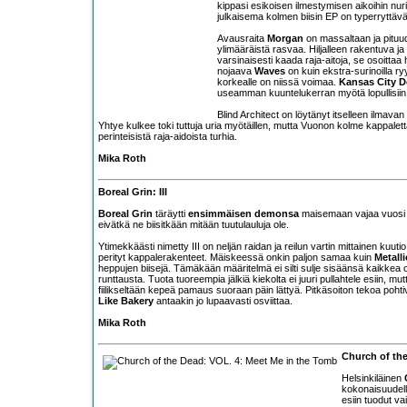
kippasi esikoisen ilmestymisen aikoihin nur
julkaisema kolmen biisin EP on typerryttäv
Avausraita
Morgan
on massaltaan ja pituud
ylimääräistä rasvaa. Hiljalleen rakentuva ja
varsinaisesti kaada raja-aitoja, se osoittaa
nojaava
Waves
on kuin ekstra-surinoilla ry
korkealle on niissä voimaa.
Kansas City D
useamman kuuntelukerran myötä lopullisiin 
Blind Architect on löytänyt itselleen ilmava
Yhtye kulkee toki tuttuja uria myötäillen, mutta Vuonon kolme kappaletta
perinteisistä raja-aidoista turhia.
Mika Roth
Boreal Grin: III
Boreal Grin
täräytti
ensimmäisen demonsa
maisemaan vajaa vuosi si
eivätkä ne biisitkään mitään tuutulauluja ole.
Ytimekkäästi nimetty III on neljän raidan ja reilun vartin mittainen kuut
perityt kappalerakenteet. Mäiskeessä onkin paljon samaa kuin
Metalli
heppujen biisejä. Tämäkään määritelmä ei silti sulje sisäänsä kaikkea
runttausta. Tuota tuoreempia jälkiä kiekolta ei juuri pullahtele esiin, mu
fiilikseltään kepeä pamaus suoraan päin lättyä. Pitkäsoiton tekoa pohti
Like Bakery
antaakin jo lupaavasti osviittaa.
Mika Roth
Church of th
Helsinkiläinen
kokonaisuudell
esiin tuodut va