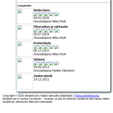
Levyarviot
Reflections
09.02.2026
Arvostelijana Mika Roth
Pikaruokaa ja rakkautta
05.07.2024
Arvostelijana Mika Roth
Koskenkylä
06.12.2015
Arvostelijana Mika Roth
Vellamo
29.06.2013
Arvostelijana Heikki Väliniemi
Joulun pieniä
19.12.2021
Copyright © 2025 desibeli.net | Kaikki oikeudet pidätetään |
Tietoa toimituksesta
desibeli.net ei vastaa Facebook-, Youtube- ja last.fm-linkkien sisällöstä eikä takaa niiden
sisältävän aiheeseen liittyvää materiaalia.