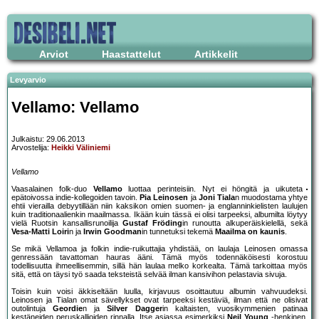
Arviot
Haastattelut
Artikkelit
Levyarvio
Vellamo: Vellamo
Julkaistu: 29.06.2013
Arvostelija:
Heikki Väliniemi
Vellamo
Vaasalainen folk-duo
Vellamo
luottaa perinteisiin. Nyt ei höngitä ja uikuteta
epätoivossa indie-kollegoiden tavoin.
Pia Leinosen
ja
Joni Tiala
n muodostama yhtye
ehtii vierailla debyytillään niin kaksikon omien suomen- ja englanninkielisten laulujen
kuin traditionaalienkin maailmassa. Ikään kuin tässä ei olisi tarpeeksi, albumilta löytyy
vielä Ruotsin kansallisrunoilija
Gustaf Fröding
in runoutta alkuperäiskielellä, sekä
Vesa-Matti Loiri
n ja
Irwin Goodman
in tunnetuksi tekemä
Maailma on kaunis
.
Se mikä Vellamoa ja folkin indie-ruikuttajia yhdistää, on laulaja Leinosen omassa
genressään tavattoman hauras ääni. Tämä myös todennäköisesti korostuu
todellisuutta ihmeellisemmin, sillä hän laulaa melko korkealta. Tämä tarkoittaa myös
sitä, että on täysi työ saada teksteistä selvää ilman kansivihon pelastavia sivuja.
Toisin kuin voisi äkkiseltään luulla, kirjavuus osoittautuu albumin vahvuudeksi.
Leinosen ja Tialan omat sävellykset ovat tarpeeksi kestäviä, ilman että ne olisivat
outolintuja
Geordie
n ja
Silver Dagger
in kaltaisten, vuosikymmenien patinaa
kestäneiden peruskallioiden rinnalla. Itse asiassa esimerkiksi
Neil Young
-henkinen,