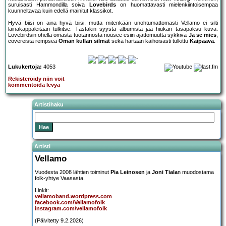
suruisasti Hammondilla soiva
Lovebirds
on huomattavasti mielenkiintoisempaa
kuunneltavaa kuin edellä mainitut klassikot.
Hyvä biisi on aina hyvä biisi, mutta mitenkään unohtumattomasti Vellamo ei silti
lainakappaleitaan tulkitse. Tästäkin syystä albumista jää hiukan tasapaksu kuva.
Lovebirdsin ohella omasta tuotannosta nousee esiin ajattomuutta sykkivä
Ja se mies
,
covereista rempseä
Oman kullan silmät
sekä hartaan kaihoisasti tulkittu
Kaipaava
.
Lukukertoja:
4053
Rekisteröidy niin voit
kommentoida levyä
Artistihaku
Artisti
Vellamo
Vuodesta 2008 lähtien toiminut
Pia Leinosen
ja
Joni Tiala
n muodostama
folk-yhtye Vaasasta.
Linkit:
vellamoband.wordpress.com
facebook.com/Vellamofolk
instagram.com/vellamofolk
(Päivitetty 9.2.2026)