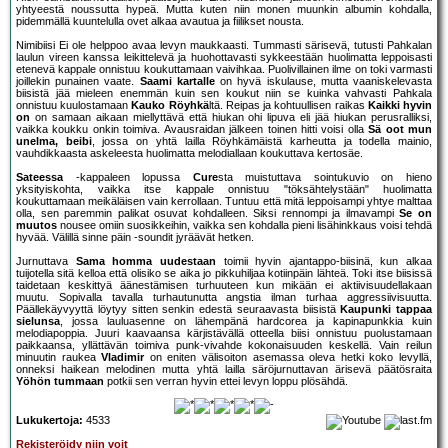
yhtyeestä noussutta hypeä. Mutta kuten niin monen muunkin albumin kohdalla,
pidemmällä kuuntelulla ovet alkaa avautua ja fiilikset nousta.
Nimibiisi Ei ole helppoo avaa levyn maukkaasti. Tummasti särisevä, tutusti Pahkalan
laulun vireen kanssa leikittelevä ja huohottavasti sykkeestään huolimatta leppoisasti
etenevä kappale onnistuu koukuttamaan vaivihkaa. Puolivillainen ilme on toki varmasti
joillekin punainen vaate.
Saami kartalle
on hyvä iskulause, mutta vaaniskelevasta
biisistä jää mieleen enemmän kuin sen koukut niin se kuinka vahvasti Pahkala
onnistuu kuulostamaan
Kauko Röyhkä
ltä. Reipas ja kohtuullisen raikas
Kaikki hyvin
on
on samaan aikaan miellyttävä että hiukan ohi lipuva eli jää hiukan perusralliksi,
vaikka koukku onkin toimiva. Avausraidan jälkeen toinen hitti voisi olla
Sä oot mun
unelma, beibi
, jossa on yhtä lailla Röyhkämäistä karheutta ja todella mainio,
vauhdikkaasta askeleesta huolimatta melodiallaan koukuttava kertosäe.
Sateessa
-kappaleen lopussa
Cure
sta muistuttava sointukuvio on hieno
yksityiskohta, vaikka itse kappale onnistuu "töksähtelystään" huolimatta
koukuttamaan meikäläisen vain kerrollaan. Tuntuu että mitä leppoisampi yhtye malttaa
olla, sen paremmin palikat osuvat kohdalleen. Siksi rennompi ja ilmavampi
Se on
muutos
nousee omiin suosikkeihin, vaikka sen kohdalla pieni lisähinkkaus voisi tehdä
hyvää. Välillä sinne päin -soundit jyräävät hetken.
Jurnuttava
Sama homma uudestaan
toimii hyvin ajantappo-biisinä, kun alkaa
tuijotella sitä kelloa että olisiko se aika jo pikkuhiljaa kotiinpäin lähteä. Toki itse biisissä
taidetaan keskittyä äänestämisen turhuuteen kun mikään ei aktiivisuudellakaan
muutu. Sopivalla tavalla turhautunutta angstia ilman turhaa aggressiivisuutta.
Päällekäyvyyttä löytyy sitten senkin edestä seuraavasta biisistä
Kaupunki tappaa
sielunsa
, jossa lauluasenne on lähempänä hardcorea ja kapinapunkkia kuin
melodiapoppia. Juuri kaavaansa kärjistävällä otteella biisi onnistuu puolustamaan
paikkaansa, yllättävän toimiva punk-vivahde kokonaisuuden keskellä. Vain reilun
minuutin raukea
Vladimir
on eniten välisoiton asemassa oleva hetki koko levyllä,
onneksi haikean melodinen mutta yhtä lailla säröjurnuttavan ärisevä päätösraita
Yöhön tummaan
potkii sen verran hyvin ettei levyn loppu plösähdä.
Lukukertoja:
4533
Rekisteröidy niin voit