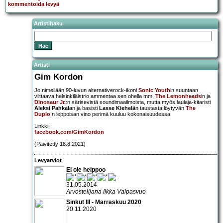
kommentoida levyä
Artistihaku
Artisti
Gim Kordon
Jo nimellään 90-luvun alternativerock-ikoni
Sonic Youth
in suuntaan
viittaava helsinkiläistrio ammentaa sen ohella mm.
The Lemonheads
in ja
Dinosaur Jr.
:n särisevistä soundimaailmoista, mutta myös laulaja-kitaristi
Aleksi Pahkala
n ja basisti
Lasse Kiehelä
n taustasta löytyvän
The
Duplo
:n leppoisan vino perimä kuuluu kokonaisuudessa.
Linkki:
facebook.com/GimKordon
(Päivitetty 18.8.2021)
Levyarviot
Ei ole helppoo
31.05.2014
Arvostelijana Ilkka Valpasvuo
Sinkut III - Marraskuu 2020
20.11.2020