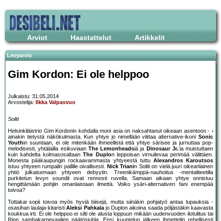
Arviot
Haastattelut
Artikkelit
Levyarvio
Gim Kordon: Ei ole helppoo
Julkaistu: 31.05.2014
Arvostelija:
Ilkka Valpasvuo
Soliti
Helsinkiläistrio Gim Kordonin kohdalla moni asia on naksahtanut oikeaan asentoon -
ainakin tietystä näkökulmasta. Kun yhtye jo nimellään viittaa alternative-ikoni
Sonic
Youth
in suuntaan, ei ole mitenkään ihmeellistä että yhtye särisee ja jurnuttaa pop-
melodisesti, yhtälailla esikuviaan
The Lemonheads
iä ja
Dinosaur Jr.
:ia muistuttaen
kuin kahdelta kolmasosaltaan
The Duplo
n leppoisan virnuilevaa perimää välittäen.
Monesta pääkaupungin rockaavammasta yhtyeestä tuttu
Alexandros Karoutsos
istuu yhtyeen rumpalin pallille oivallisesti.
Nick Triani
n Soliti on vielä juuri oikeanlainen
yhtiö julkaisemaan yhtyeen debyytin. Treenikämppä-nauhoitus -mentaliteetilla
purkitetun levyn soundit ovat rennosti ruvella. Samaan aikaan yhtye onnistuu
hengittämään pohjiin omanlaistaan ilmettä. Voiko ysäri-alternativen fani enempää
toivoa?
Tottakai sopii toivoa myös hyviä biisejä, mutta siinäkin pohjatyö antaa lupauksia -
osasihan laulaja-kitaristi
Aleksi Pahkala
jo Duplon aikoina saada pöljästäkin kaavasta
koukkua irti. Ei ole helppoo ei silti ole alusta loppuun mikään uudenvuoden ilotulitus tai
Rion sambakarnevaalien päätösjuhla. Ensi kuuntelun jälkeen ihmettelin rehellisesti