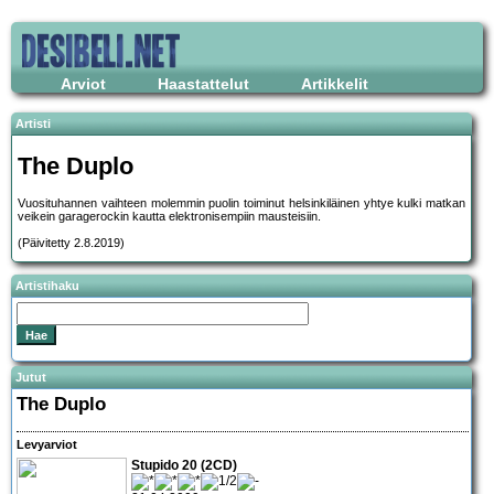
Arviot
Haastattelut
Artikkelit
Artisti
The Duplo
Vuosituhannen vaihteen molemmin puolin toiminut helsinkiläinen yhtye kulki matkan
veikein garagerockin kautta elektronisempiin mausteisiin.
(Päivitetty 2.8.2019)
Artistihaku
Jutut
The Duplo
Levyarviot
Stupido 20 (2CD)