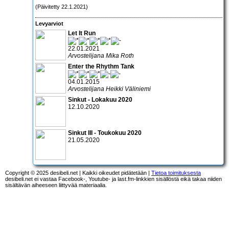
(Päivitetty 22.1.2021)
Levyarviot
Let It Run
22.01.2021
Arvostelijana Mika Roth
Enter the Rhythm Tank
04.01.2015
Arvostelijana Heikki Väliniemi
Sinkut - Lokakuu 2020
12.10.2020
Sinkut III - Toukokuu 2020
21.05.2020
Copyright © 2025 desibeli.net | Kaikki oikeudet pidätetään |
Tietoa toimituksesta
desibeli.net ei vastaa Facebook-, Youtube- ja last.fm-linkkien sisällöstä eikä takaa niiden
sisältävän aiheeseen liittyvää materiaalia.