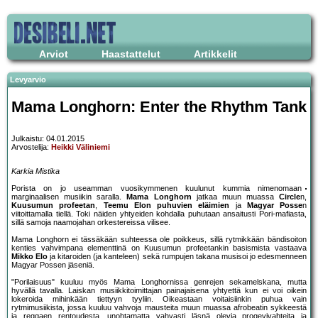
Arviot
Haastattelut
Artikkelit
Levyarvio
Mama Longhorn: Enter the Rhythm Tank
Julkaistu: 04.01.2015
Arvostelija:
Heikki Väliniemi
Karkia Mistika
Porista on jo useamman vuosikymmenen kuulunut kummia nimenomaan
marginaalisen musiikin saralla.
Mama Longhorn
jatkaa muun muassa
Circle
n,
Kuusumun profeetan
,
Teemu Elon puhuvien eläimien
ja
Magyar Posse
n
viitoittamalla tiellä. Toki näiden yhtyeiden kohdalla puhutaan ansaitusti Pori-mafiasta,
sillä samoja naamojahan orkestereissa vilisee.
Mama Longhorn ei tässäkään suhteessa ole poikkeus, sillä rytmikkään bändisoiton
kenties vahvimpana elementtinä on Kuusumun profeetankin basismista vastaava
Mikko Elo
ja kitaroiden (ja kanteleen) sekä rumpujen takana musisoi jo edesmenneen
Magyar Possen jäseniä.
"Porilaisuus" kuuluu myös Mama Longhornissa genrejen sekamelskana, mutta
hyvällä tavalla. Laiskan musiikkitoimittajan painajaisena yhtyettä kun ei voi oikein
lokeroida mihinkään tiettyyn tyyliin. Oikeastaan voitaisiinkin puhua vain
rytmimusiikista, jossa kuuluu vahvoja mausteita muun muassa afrobeatin sykkeestä
ja reggaen rentoudesta, unohtamatta vahvasti läsnä olevia progevivahteita ja