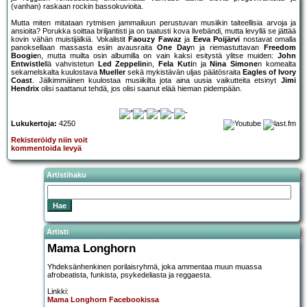
(vanhan) raskaan rockin bassokuvioita.
Mutta miten mitataan rytmisen jammailuun perustuvan musiikin taiteellisia arvoja ja
ansioita? Porukka soittaa briljantisti ja on taatusti kova livebändi, mutta levyllä se jättää
kovin vähän muistijälkiä. Vokalistit
Faouzy Fawaz
ja
Eeva Poijärvi
nostavat omalla
panoksellaan massasta esiin avausraita
One Day
n ja riemastuttavan
Freedom
Boogie
n, mutta muilta osin albumilla on vain kaksi esitystä ylitse muiden:
John
Entwistle
llä vahvistetun
Led Zeppelin
in,
Fela Kuti
n ja
Nina Simone
n komealta
sekamelskalta kuulostava
Mueller
sekä mykistävän uljas päätösraita
Eagles of Ivory
Coast
. Jälkimmäinen kuulostaa musiikilta jota aina uusia vaikutteita etsinyt
Jimi
Hendrix
olisi saattanut tehdä, jos olisi saanut elää hieman pidempään.
Lukukertoja:
4250
Rekisteröidy niin voit
kommentoida levyä
Artistihaku
Artisti
Mama Longhorn
Yhdeksänhenkinen porilaisryhmä, joka ammentaa muun muassa
afrobeatista, funkista, psykedeliasta ja reggaesta.
Linkki:
Mama Longhorn Facebookissa