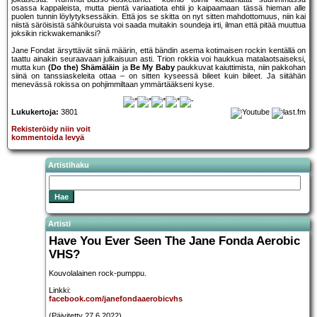
osassa kappaleista, mutta pientä variaatiota ehtii jo kaipaamaan tässä hieman alle
puolen tunnin löylytyksessäkin. Että jos se skitta on nyt sitten mahdottomuus, niin kai
niistä säröisistä sähköuruista voi saada muitakin soundeja irti, ilman että pitää muuttua
joksikin rickwakemaniksi?
Jane Fondat ärsyttävät siinä määrin, että bändin asema kotimaisen rockin kentällä on
taattu ainakin seuraavaan julkaisuun asti. Trion rokkia voi haukkua matalaotsaiseksi,
mutta kun
(Do the) Shämäläin
ja
Be My Baby
paukkuvat kaiuttimista, niin pakkohan
siinä on tanssiaskeleita ottaa – on sitten kyseessä bileet kuin bileet. Ja siitähän
menevässä rokissa on pohjimmiltaan ymmärtääkseni kyse.
Lukukertoja:
3801
Rekisteröidy niin voit
kommentoida levyä
Artistihaku
Artisti
Have You Ever Seen The Jane Fonda Aerobic
VHS?
Kouvolalainen rock-pumppu.
Linkki:
facebook.com/janefondaaerobicvhs
(Päivitetty 27.6.2022)