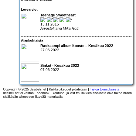
Levyarviot
Teenage Sweetheart
13.11.2015
Arvostelijana Mika Roth
Ajankohtaista
Raskaampi albumikooste – Kesäkuu 2022
27.06.2022
Sinkut - Kesäkuu 2022
07.06.2022
Copyright © 2025 desibeli.net | Kaikki oikeudet pidätetään |
Tietoa toimituksesta
desibeli.net ei vastaa Facebook-, Youtube- ja last.fm-linkkien sisällöstä eikä takaa niiden
sisältävän aiheeseen liittyvää materiaalia.