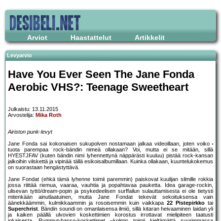
Arviot
Haastattelut
Artikkelit
Levyarvio
Have You Ever Seen The Jane Fonda
Aerobic VHS?: Teenage Sweetheart
Julkaistu: 13.11.2015
Arvostelija:
Mika Roth
Airiston punk-levyt
Jane Fonda sai kokonaisen sukupolven nostamaan jalkaa videoillaan, joten voiko
tuota parempaa rock-bändin nimeä ollakaan? Voi, mutta ei se mitään, sillä
HYESTJFAV (kuten bändin nimi lyhennettynä näppärästi kuuluu) pistää rock-kansan
jalkoihin vilskettä ja vipinää tällä esikoisalbumillaan. Kuinka ollakaan, kuuntelukokemus
on suorastaan hengästyttävä.
Jane Fondat (ehkä tämä lyhenne toimii paremmin) paiskovat kuulijan silmille rokkia
jossa riittää riemua, vaaraa, vauhtia ja popahtavaa pauketta. Idea garage-rockin,
ulisevan tyttö/dream-popin ja psykedeelisen surffailun sulauttamisesta ei ole tietysti
mitenkään ainutlaatuinen, mutta Jane Fondat tekevät sekoituksensa vain
äänekkäämmin, kulmikkaammin ja rosoisemmin kuin vaikkapa
22 Pistepirkko
tai
Superchrist
. Bändin soundi on omanlaisensa ilmiö, sillä kitaran heivaaminen laidan yli
ja kaiken päällä ulvovien koskettimien korostus irrottavat mielipiteen taatusti
jokaisesta. Rummut-basso-koskettimet –kolmio toimii kieltämättä suurimmassa